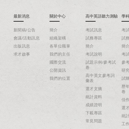
最新消息
關於中心
高中英語聽力測驗
學
新聞稿/公告
簡介
考試訊息
考
會議/活動訊息
組織架構
試務專區
試
出版訊息
各單位職掌
簡介
簡
求才啟事
我們的主任
考試說明
考
國際交流
試題示例/參考試
參
卷
公開資訊
研
高中英文參考詞
我們的位置
試
彙表
歷
選才文摘
卷
統計資料
佳
成績證明
選
下載專區
統
常見問題
工