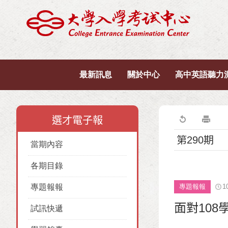
最新訊息
關於中心
高中英語聽力
選才電子報
第290期
當期內容
各期目錄
專題報報
專題報報
1
面對10
試訊快遞