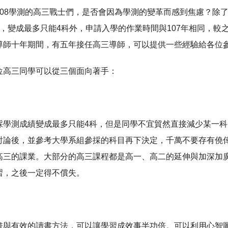
108學測的高三戰士們，是否會因為學測的變革而感到焦慮？除
科，變成最多只能4科外，申請入學的作業時間與107年相同，
導師十年期間，有五年接任高三導師，可以提供一些經驗給各位
位高三同學可以從三個面向著手：
採學測成績變成最多只能4科，但是同學不宜貿然直接減少某一
討論後，並參考大學系組參採的科目再下決定，千萬不要存有僥
高三的課業。大部分的高三課程都是高一、高二的延伸與加深加
習，之後一定得不償失。
畫與有效的讀書方法，可以讓學習成效事半功倍。可以利用心智