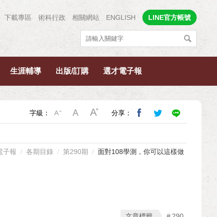
下載專區
術科行政
相關網站
ENGLISH
LINE官方帳號
生涯輔導
出版/訂購
選才電子報
字級：
分享：
電子報
各期目錄
第290期
面對108學測，你可以這樣做
文章標籤
290