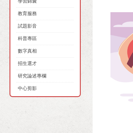
學習錦囊
教育服務
試題影音
科普專區
數字真相
招生選才
研究論述專欄
中心剪影