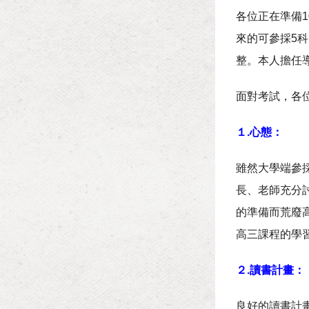
各位正在準備
來的可參採5
整。本人擔任
面對考試，各
１.心態：
雖然大學端參
長、老師充分
的準備而荒廢
高三課程的學
２.讀書計畫：
良好的讀書計