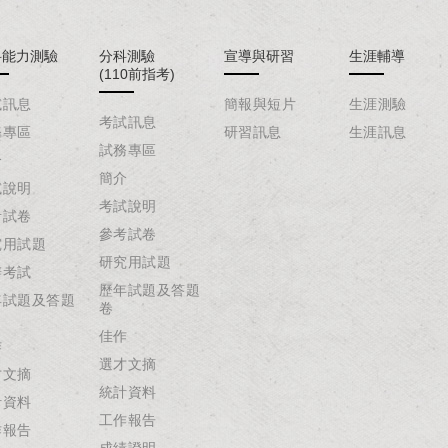
科能力測驗
分科測驗
宣導與研習
生涯輔導
(110前指考)
試訊息
簡報與短片
生涯測驗
考試訊息
務專區
研習訊息
生涯訊息
試務專區
介
簡介
試說明
考試說明
考試卷
參考試卷
究用試題
研究用試題
辦考試
歷年試題及答題
年試題及答題
卷
佳作
作
選才文摘
才文摘
統計資料
計資料
工作報告
作報告
成績證明