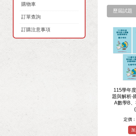
購物車
歷屆試題
訂單查詢
訂購注意事項
115學年
題與解析-
A數學B
定價
加