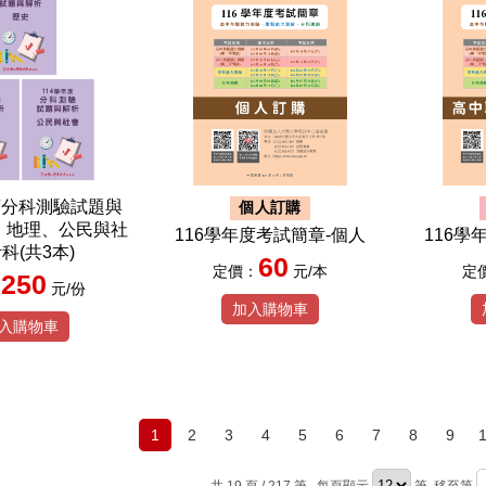
度分科測驗試題與
個人訂購
、地理、公民與社
116學年度考試簡章-個人
116學
科(共3本)
60
定價：
元/本
定
250
：
元/份
加入購物車
入購物車
1
2
3
4
5
6
7
8
9