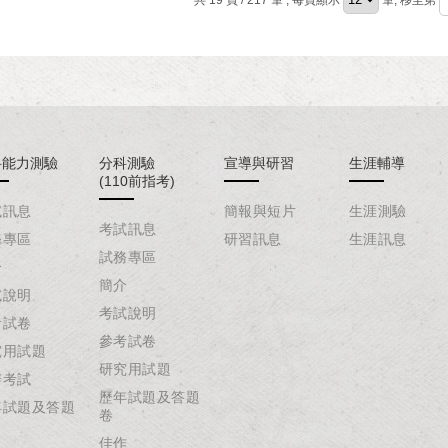
共 19 頁 / 217 筆
, 每頁顯示
筆, 移至第
科能力測驗
分科測驗
宣導與研習
生涯輔導
(110前指考)
試訊息
簡報與短片
生涯測驗
考試訊息
務專區
研習訊息
生涯訊息
試務專區
介
簡介
試說明
考試說明
考試卷
參考試卷
究用試題
研究用試題
辦考試
歷年試題及答題
年試題及答題
卷
佳作