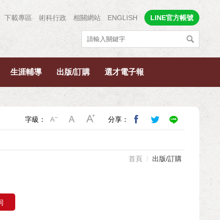
下載專區
術科行政
相關網站
ENGLISH
LINE官方帳號
生涯輔導
出版/訂購
選才電子報
字級：
分享：
首頁
出版/訂購