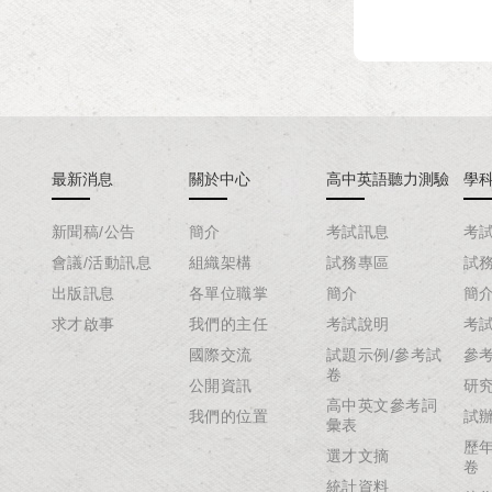
最新消息
關於中心
高中英語聽力測驗
學
新聞稿/公告
簡介
考試訊息
考
會議/活動訊息
組織架構
試務專區
試
出版訊息
各單位職掌
簡介
簡
求才啟事
我們的主任
考試說明
考
國際交流
試題示例/參考試
參
卷
公開資訊
研
高中英文參考詞
我們的位置
試
彙表
歷
選才文摘
卷
統計資料