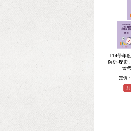
114學年
解析-歷史
會考
定價
加