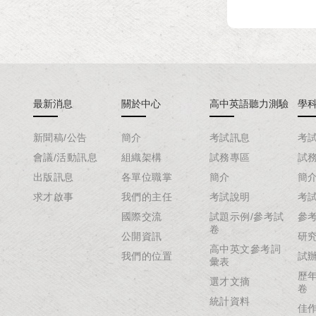
最新消息
關於中心
高中英語聽力測驗
學
新聞稿/公告
簡介
考試訊息
考
會議/活動訊息
組織架構
試務專區
試
出版訊息
各單位職掌
簡介
簡
求才啟事
我們的主任
考試說明
考
國際交流
試題示例/參考試
參
卷
公開資訊
研
高中英文參考詞
我們的位置
試
彙表
歷
選才文摘
卷
統計資料
佳