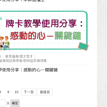
6
教育服務/選才育才
發展與諮商學會/郭祥益常務理事
學使用分享：感動的心－關鍵鏈
8
9
10
下一頁
最後頁
頁