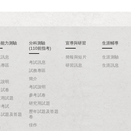
科能力測驗
分科測驗
宣導與研習
生涯輔導
(110前指考)
試訊息
簡報與短片
生涯測驗
考試訊息
務專區
研習訊息
生涯訊息
試務專區
介
簡介
試說明
考試說明
考試卷
參考試卷
究用試題
研究用試題
辦考試
歷年試題及答題
年試題及答題
卷
佳作
作