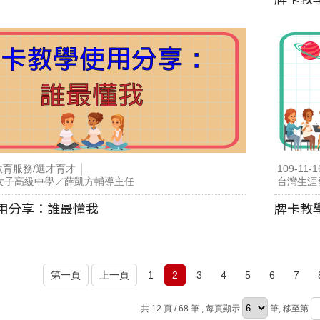
教育服務/選才育才
109-11-1
女子高級中學／薛凱方輔導主任
台灣生涯
用分享：誰最懂我
牌卡教
第一頁
上一頁
1
2
3
4
5
6
7
共 12 頁 / 68 筆
, 每頁顯示
筆, 移至第