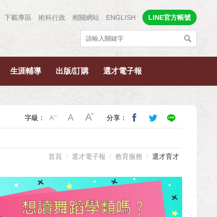
下載專區
術科行政
相關網站
ENGLISH
LINE官方帳號
生涯輔導
出版/訂購
選才電子報
字級：
分享：
首頁
選才電子報
教育服務
選才育才