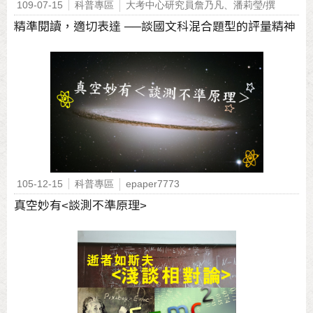
109-07-15
科普專區
大考中心研究員詹乃凡、潘莉瑩/撰
精準閱讀，適切表達 ──談國文科混合題型的評量精神
105-12-15
科普專區
epaper7773
真空妙有<談測不準原理>