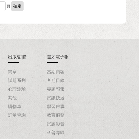
頁
出版/訂購
選才電子報
簡章
當期內容
試題系列
各期目錄
心理測驗
專題報報
其他
試訊快遞
購物車
學習錦囊
訂單查詢
教育服務
試題影音
科普專區