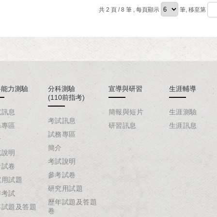
共 2 頁 / 8 筆
, 每頁顯示
筆, 移至第
科能力測驗
分科測驗
宣導與研習
生涯輔導
(110前指考)
試訊息
簡報與短片
生涯測驗
考試訊息
務專區
研習訊息
生涯訊息
試務專區
介
簡介
試說明
考試說明
考試卷
參考試卷
究用試題
研究用試題
辦考試
歷年試題及答題
年試題及答題
卷