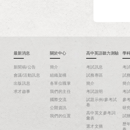
最新消息
關於中心
高中英語聽力測驗
學
新聞稿/公告
簡介
考試訊息
考
會議/活動訊息
組織架構
試務專區
試
出版訊息
各單位職掌
簡介
簡
求才啟事
我們的主任
考試說明
考
國際交流
試題示例/參考試
參
卷
公開資訊
研
高中英文參考詞
我們的位置
試
彙表
歷
選才文摘
卷