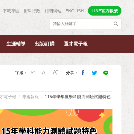
下載專區
術科行政
相關網站
ENGLISH
LINE官方帳號
生涯輔導
出版/訂購
選才電子報
字級：
分享：
才電子報
專題報報
115年學年度學科能力測驗試題特色