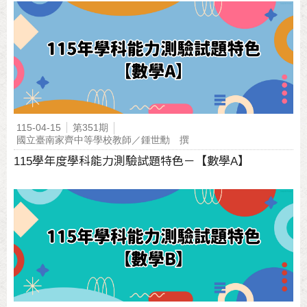
115-04-15
第351期
國立臺南家齊中等學校教師／鍾世勳 撰
115學年度學科能力測驗試題特色－【數學A】