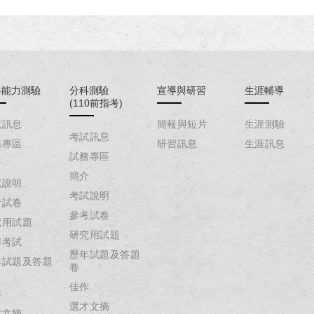
科能力測驗
分科測驗
宣導與研習
生涯輔導
(110前指考)
試訊息
簡報與短片
生涯測驗
考試訊息
務專區
研習訊息
生涯訊息
試務專區
介
簡介
試說明
考試說明
考試卷
參考試卷
究用試題
研究用試題
辦考試
歷年試題及答題
年試題及答題
卷
佳作
作
選才文摘
才文摘