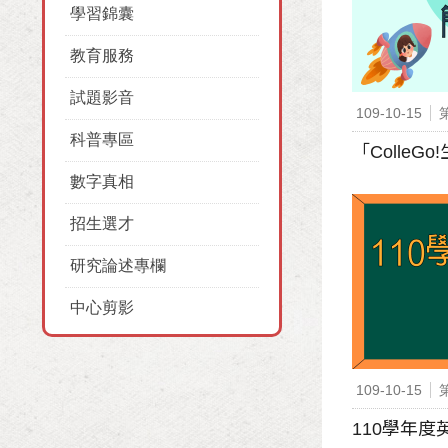
學習錦囊
教育服務
試題影音
109-10-15
科普專區
「Colle
數字真相
招生選才
研究論述專欄
中心剪影
109-10-15
110學年