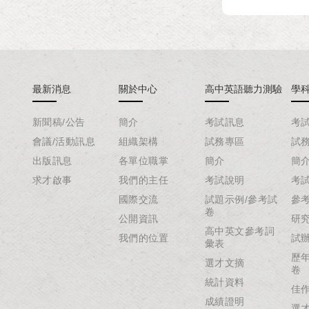
最新消息
關於中心
高中英語聽力測驗
學
新聞稿/公告
簡介
考試訊息
考
會議/活動訊息
組織架構
試務專區
試
出版訊息
各單位職掌
簡介
簡
求才啟事
我們的主任
考試說明
考
國際交流
試題示例/參考試
參
卷
公開資訊
研
高中英文參考詞
我們的位置
試
彙表
歷
選才文摘
卷
統計資料
佳
成績證明
選