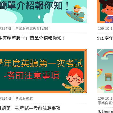
第314期
考試服務處教育服務組
109-10-1
Go!生涯輔導牌卡」簡單介紹報你知！
110
第314期
考試服務處
109-10-1
畢業自臺
度英聽第一次考試—考前注意事項
我的經