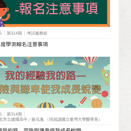
5
第314期
考試服務組
學年度學測報名注意事項
5
第314期
北市立建國高中／蘇泓逸 （現就讀國立臺灣大學醫學系）
驗我的路—冒險與謙卑使我成長蛻變