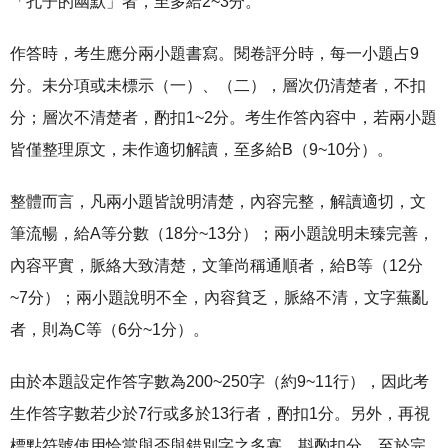
「孔子的幽默」者，至多給2~3分。
作答時，考生應分兩小題書寫。閱卷評分時，每一小題占9
分。未分項或未標示（一）、（二），層次仍清楚者，不扣
分；層次不清楚者，酌扣1~2分。考生作答內容中，若兩小題
皆僅整理原文，未作適切解讀，至多給B（9~10分）。
整體而言，凡兩小題皆說明清楚，內容完整，解讀適切，文
筆流暢，給A等分數（18分~13分）；兩小題說明未臻完善，
內容平實，脈絡大致清楚，文筆尚稱通順者，給B等（12分
~7分）；兩小題說明不全，內容貧乏，脈絡不清，文字蕪亂
者，則為C等（6分~1分）。
由於本題設定作答字數為200~250字（約9~11行），因此考
生作答字數若少於7行或多於13行者，酌扣1分。另外，再視
標點符號使用恰當與否與錯別字之多寡，斟酌扣分。至於完