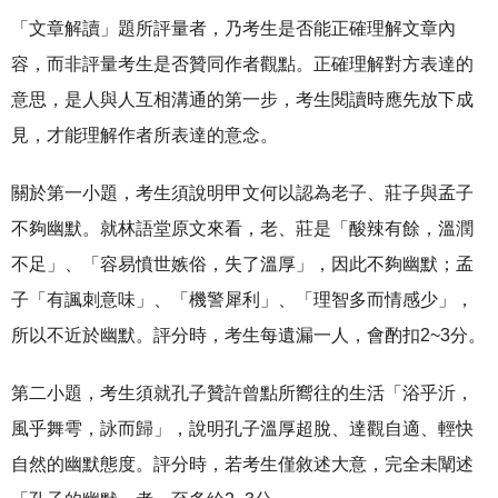
「文章解讀」題所評量者，乃考生是否能正確理解文章內
容，而非評量考生是否贊同作者觀點。正確理解對方表達的
意思，是人與人互相溝通的第一步，考生閱讀時應先放下成
見，才能理解作者所表達的意念。
關於第一小題，考生須說明甲文何以認為老子、莊子與孟子
不夠幽默。就林語堂原文來看，老、莊是「酸辣有餘，溫潤
不足」、「容易憤世嫉俗，失了溫厚」，因此不夠幽默；孟
子「有諷刺意味」、「機警犀利」、「理智多而情感少」，
所以不近於幽默。評分時，考生每遺漏一人，會酌扣2~3分。
第二小題，考生須就孔子贊許曾點所嚮往的生活「浴乎沂，
風乎舞雩，詠而歸」，說明孔子溫厚超脫、達觀自適、輕快
自然的幽默態度。評分時，若考生僅敘述大意，完全未闡述