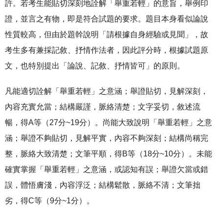
許。若考生能貼切深刻地詮解「舉重若輕」的意旨，舉例印
證，並言之有物，即是符合試題的要求。題目本身看似論說
性質較高，但由於題幹說明「請根據自身經驗或見聞」，故
考生多有兼採記敘、抒情作法者，因此評分時，根據試題原
文，也特別提出「論說、記敘、抒情皆可」的原則。
凡能適切詮解「舉重若輕」之意涵；舉證貼切，見解深刻，
內容充實允當；結構嚴謹，脈絡清楚；文字妥切，敘述流
暢，得A等（27分~19分）。尚能大致說明「舉重若輕」之意
涵；舉證不夠貼切，見解平實，內容不夠深刻；結構尚稱完
整，脈絡大致清楚；文筆平順，得B等（18分~10分）。未能
確實掌握「舉重若輕」之意涵，或認知有誤；舉證欠當或錯
誤，體悟膚淺，內容浮泛；結構鬆散，脈絡不清；文筆拙
劣，得C等（9分~1分）。