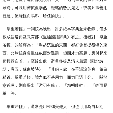
難時，可以用審慎但泰然、輕鬆的態度處之；或者凡事善用
智慧，便能輕而易舉，勝任愉快」。
「舉重若輕」一詞較為晚出，許多紙本字典並未收錄，僅少
數成語辭典及教育部《重編國語辭典》有之。後者對「舉重
若輕」的解釋為：「舉起沉重的東西，卻好像是提很輕的東
西。比喻雖身負重任或面對難題，但因才力高超，應付起來
仍輕鬆自若。」至於出處，辭典多提及清人趙翼《甌北詩
話．卷五．蘇東坡詩》：「其絕人處，在乎議論英爽、筆鋒
精銳、舉重若輕，讀之似不甚用力，而力已透十分。」關於
意近詞，則多舉出「游刃有餘」、「精明能幹」、「輕而易
舉」等。
「舉重若輕」，通常是用來稱美他人，但也可用為自我期