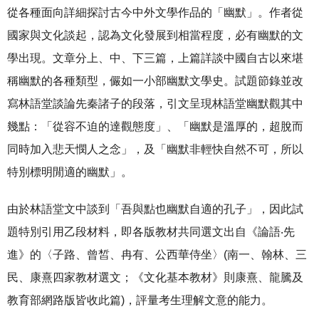
從各種面向詳細探討古今中外文學作品的「幽默」。作者從
國家與文化談起，認為文化發展到相當程度，必有幽默的文
學出現。文章分上、中、下三篇，上篇詳談中國自古以來堪
稱幽默的各種類型，儼如一小部幽默文學史。試題節錄並改
寫林語堂談論先秦諸子的段落，引文呈現林語堂幽默觀其中
幾點：「從容不迫的達觀態度」、「幽默是溫厚的，超脫而
同時加入悲天憫人之念」，及「幽默非輕快自然不可，所以
特別標明閒適的幽默」。
由於林語堂文中談到「吾與點也幽默自適的孔子」，因此試
題特別引用乙段材料，即各版教材共同選文出自《論語‧先
進》的〈子路、曾皙、冉有、公西華侍坐〉(南一、翰林、三
民、康熹四家教材選文；《文化基本教材》則康熹、龍騰及
教育部網路版皆收此篇)，評量考生理解文意的能力。