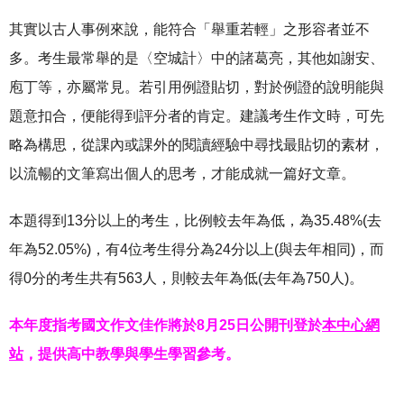
其實以古人事例來說，能符合「舉重若輕」之形容者並不
多。考生最常舉的是〈空城計〉中的諸葛亮，其他如謝安、
庖丁等，亦屬常見。若引用例證貼切，對於例證的說明能與
題意扣合，便能得到評分者的肯定。建議考生作文時，可先
略為構思，從課內或課外的閱讀經驗中尋找最貼切的素材，
以流暢的文筆寫出個人的思考，才能成就一篇好文章。
本題得到13分以上的考生，比例較去年為低，為35.48%(去
年為52.05%)，有4位考生得分為24分以上(與去年相同)，而
得0分的考生共有563人，則較去年為低(去年為750人)。
本年度指考國文作文佳作將於8月25日公開刊登於
本中心網
站
，提供高中教學與學生學習參考。