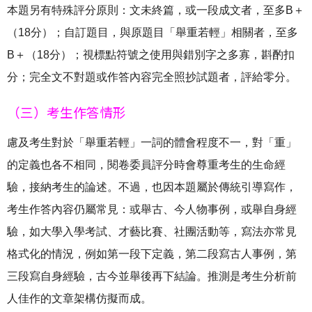
本題另有特殊評分原則：文未終篇，或一段成文者，至多B＋
（18分）；自訂題目，與原題目「舉重若輕」相關者，至多
B＋（18分）；視標點符號之使用與錯別字之多寡，斟酌扣
分；完全文不對題或作答內容完全照抄試題者，評給零分。
（三）考生作答情形
慮及考生對於「舉重若輕」一詞的體會程度不一，對「重」
的定義也各不相同，閱卷委員評分時會尊重考生的生命經
驗，接納考生的論述。不過，也因本題屬於傳統引導寫作，
考生作答內容仍屬常見：或舉古、今人物事例，或舉自身經
驗，如大學入學考試、才藝比賽、社團活動等，寫法亦常見
格式化的情況，例如第一段下定義，第二段寫古人事例，第
三段寫自身經驗，古今並舉後再下結論。推測是考生分析前
人佳作的文章架構仿擬而成。