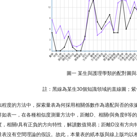
圖一 某生與護理學類的配對圖
註：黑線為某生30個知識領域的直線圖；
似程度的方法中，探索量表為何採用相關係數作為適配與否的依據
詳如表一，在各種相似度測量方法中，距離D、相關r與角度θ等
度，相關r具有正負的方向特性，解讀數值簡易；距離D沒有方向
量表沒有空間理論的假設。故此，本量表的紙本版與線上版均以相