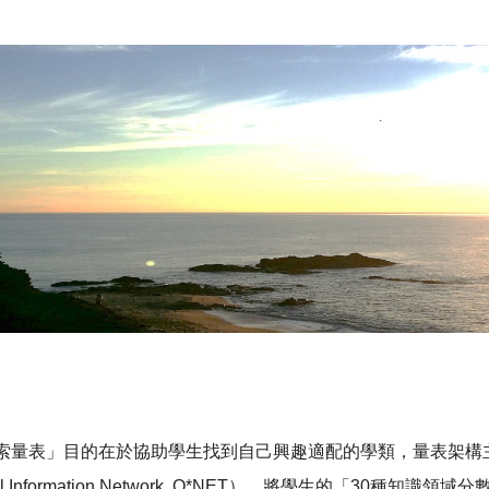
索量表」目的在於協助學生找到自己興趣適配的學類，量表架構
onal Information Network, O*NET），將學生的「3