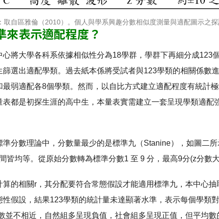
：取自區雅倫（2010）。個人與學系興趣分數相似度測量與適配圖示之
準來表示適配程度？
中心將大學各科系依據相似性分為18學群，學群下再細分成12
生篩選出適配學類。過去紙本係將受試者與123學類的相關係數
和最弱適配各8個學類。然而，以自比方式建立適配程度有統計
量表都是初探生涯的高中生，本量表實需建立一套呈現學類適配
準分數理論中，分數量最少的是標準九（Stanine），如圖
皆均等。從原始分數轉為標準分數1 至 9 分，最高9分(z分數大於1.
算的相關r，其分配要符合常態假設才能適用標準九，本中心抽取4951
性假設，結果123學類的統計量未達顯著水準，表示每個學類對應
均數並不相近，自然組多呈現負值，社會組多呈現正值，但平均數