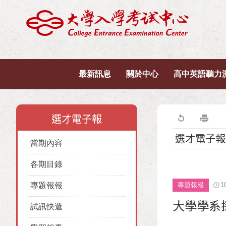
最新訊息
關於中心
高中英語聽力
選才電子報
選才電子報
當期內容
各期目錄
專題報報
專題報報
1
大學學系
試訊快遞