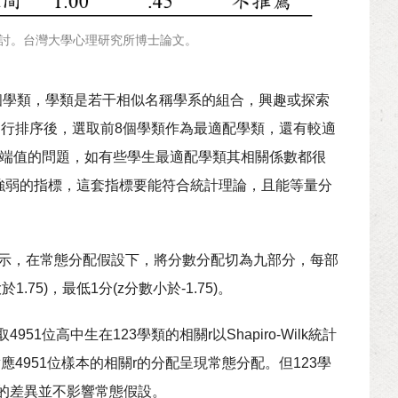
探討。台灣大學心理研究所博士論文。
3個學類，學類是若干相似名稱學系的組合，興趣或探索
進行排序後，選取前8個學類作為最適配學類，還有較適
極端值的問題，如有些學生最適配學類其相關係數都很
強弱的指標，這套指標要能符合統計理論，且能等量分
二所示，在常態分配假設下，將分數分配切為九部分，每部
75)，最低1分(z分數小於-1.75)。
位高中生在123學類的相關r以Shapiro-Wilk統計
4951位樣本的相關r的分配呈現常態分配。但123學
的差異並不影響常態假設。