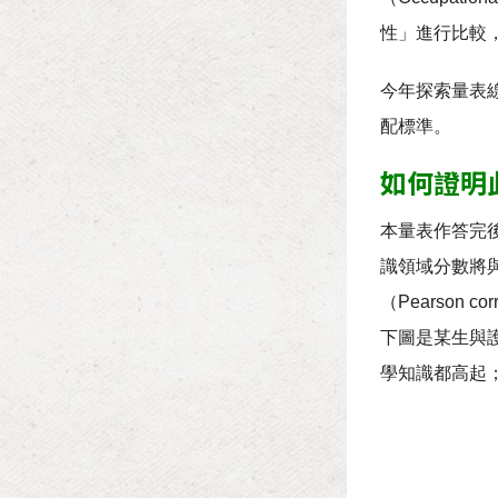
性」進行比較
今年探索量表
配標準。
如何證明
本量表作答完
識領域分數將
（Pearso
下圖是某生與
學知識都高起