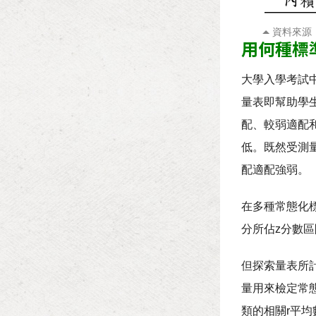
資料來源
用何種標
大學入學考試
量表即幫助學
配、較弱適配
低。既然受測
配適配強弱。
在多種常態化標
分所佔z分數區間
但探索量表所計
量用來檢定常態
類的相關r平