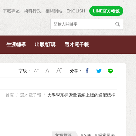
下載專區
術科行政
相關網站
ENGLISH
LINE官方帳號
生涯輔導
出版/訂購
選才電子報
字級：
分享：
首頁
選才電子報
大學學系探索量表線上版的適配標準
文章標籤
266
探索量表