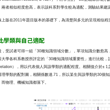
，兩者相似程度愈高，表示該科系對學生較為適配，測驗結果建議
線上版在2011年題目版本的基礎下，為清楚與多元的呈現相似
此學類與自己適配
後，受試者可得一組「30種知識領域分數」，單項知識分數愈高
與大學各科系教授所評定的「30種知識領域重要性」進行比較，
n correlation），用以代表個人與該學類的適配程度。相關值
護理學類的配對圖，相關係數達.71，所以某生與該學類的30個
；而物理、機械知識都落下。