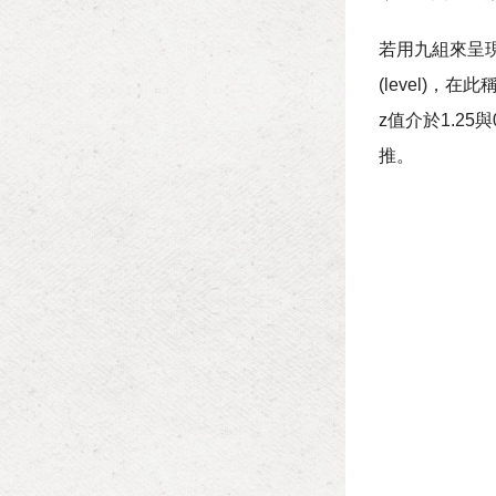
若用九組來呈現
(level)
z值介於1.25
推。