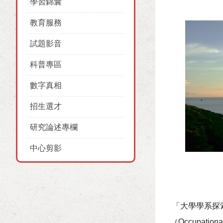
學習錦囊
教育服務
試題影音
科普專區
數字真相
招生選才
研究論述專欄
中心剪影
「大學學系探
（Occupati