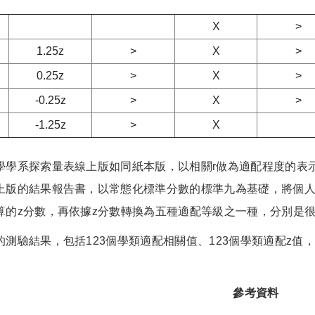
X
>
1.25z
>
X
>
0.25z
>
X
>
-0.25z
>
X
>
-1.25z
>
X
學學系探索量表線上版如同紙本版，以相關r做為適配程度的表
上版的結果報告書，以常態化標準分數的標準九為基礎，將個人
算的z分數，再依據z分數轉換為五種適配等級之一種，分別是
的測驗結果，包括123個學類適配相關值、123個學類適配z值
參考資料