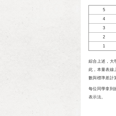
5
4
3
2
1
綜合上述，大
此，本量表線
數與標準差計
每位同學拿到
表示法。