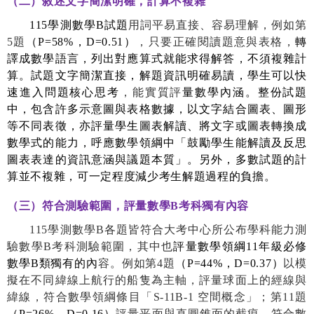
（二）敘述文字簡潔明確，計算不複雜
115
學測數學
B
試題
用詞平易直接、容易理解，例如第
5
題
（
P=58%
，
D=0.51
）
，只要正確閱讀題意與表格，
轉
譯成數學語言，列出對應算式就能求得解答，不須複雜計
算。試題文字簡潔直接，解題資訊明確易讀，學生可以快
速進入問題核心思考
，能實質評
量數學內涵。整份試題
中，包含許多示意圖與表格數據，以文字結合圖表、圖形
等不同表徵，亦評量學生圖表解讀、將文字或圖表轉換成
數學式的能力，呼應數學領綱中「鼓勵學生能解讀及反思
圖表表達的資訊意涵與議題本質」。另外，多數試題的計
算並不複雜，可一定程度減少考生解題過程的負擔。
（三）符合測驗範圍，評量數
學
B
考科獨有內容
115
學測數學
B
各題皆符合大考中心所公布學科能力測
驗數學
B
考科測驗範圍，其中也
評量數學領綱
11
年級必修
數學
B
類獨有的內
容。例如第
4
題
（
P=44%
，
D=0.37
）
以模
擬在不同緯線上航行的船隻為主軸，評量球面上的經線與
緯線，符合數學領綱條目「
S-11B-1
空間概念」；第
11
題
（
P=26%
，
D=0.16
）
評量平面與直圓錐面的截痕，符合數