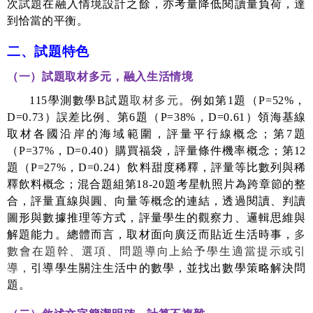
次試題在融入情境設計之餘，亦考量降低閱讀量負荷，達
到恰當的平衡。
二、試題特色
（一）試題取材多元，融入生活情境
115
學測數學
B
試題
取材多元
。例如第
1
題
（
P=52%
，
D=0.73
）
誤差比例、第
6
題
（
P=38%
，
D=0.61
）
領海基線
取材各國沿岸的海域範圍，評量平行線概念；第
7
題
（
P=37%
，
D=0.40
）
購買福袋，評量條件機率概念；第
12
題
（
P=27%
，
D=0.24
）
飲料甜度稀釋，評量等比數列與稀
釋飲料概念；混合題組第
18-20
題考星軌照片為跨章節的整
合，評量直線與圓、向量等概念的連結，透過閱讀、判讀
圖形與數據推理等方式，評量學生的觀察力、邏輯思維與
解題能力。總體而言，取材面向廣泛而貼近生活時事，
多
數會在題幹、選項、問題導向上給予學生適當提示或引
導，
引導學生關注生活中的數學，並找出數學策略解決問
題。