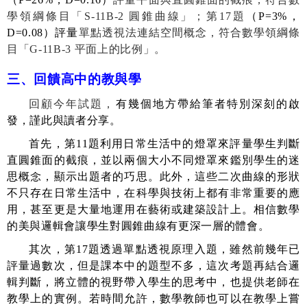
學領綱條目「
S-11B-2
圓錐曲線」；第
17
題
（
P=3%
，
D=0.08
）
評量
單點透視法連結空間概念，符合數學領綱條
目「
G-11B-3
平面上的比例」。
三、回饋高中的教與學
回顧今年試題，
有幾個地方帶給筆者特別深刻的啟
發，謹此與讀者分享。
首先，第
11
題利用日常生活中的燈罩來評量學生判斷
直圓錐面的截痕，並以兩個大小不同燈罩來鑑別學生的迷
思概念，顯示出題者的巧思。此外，這些二次曲線的形狀
不只存在日常生活中，在科學與技術上都有非常重要的應
用，甚至更是大量地運用在藝術或建築設計上。相信數學
的美與邏輯會讓學生對圓錐曲線有更深一層的體會。
其次，第
17
題透過單點透視原理入題，雖然前幾年已
評量過數次，但是課本中的題型不多，這次考題再結合邏
輯判斷，將立體的視野帶入學生的思考中，也提供老師在
教學上的實例。若時間允許，數學教師也可以在教學上嘗