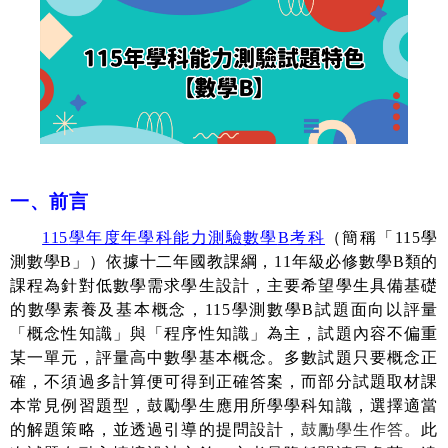
一、前言
115
學年度年學科能力測驗數學
B
考科
（簡稱「
115
學
測數學
B
」）依據十二年國教課綱，
11
年級必修數學
B
類的
課程為針對低數學需求學生設計，主要希望學生具備基礎
的數學素養及基本概念，
115
學測數學
B
試題面向以評量
「概念性知識」與「程序性知識」為主，試題內容不偏重
某一單元，評量高中數學基本概念。多數試題只要概念正
確，不須過多計算便可得到正確答案，而部分試題取材課
本常見例習題型，鼓勵學生應用所學學科知識，選擇適當
的解題策略，並透過引導的提問設計，
鼓勵學生作答。
此