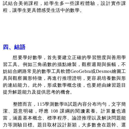
試結合美術課程，給學生多一些課程體驗，設計實作課
程，讓學生更具體感受生活中的數學。
四、結語
想要學好數學，首先要建立正確的學習態度與善用學
習工具。例如三角函數的描點繪製，觀察週期與振幅，不
妨結合網路常見的數學工具軟體
GeoGebra
或
Desmos
繪圖工
具與觀察圖形特徵，再進行推理證明，更容易培養數與形
的連結能力。此外，形成數學概念後，也要經由練習題目
提升解題能力及提供思考的機會。
整體而言，
115
學測數學
B
試題內容分布均勻，文字簡
潔、題意明確，呼應
108
課綱的閱讀素養。計算量也適
當，涵蓋基本概念、標準程序、論證推理以及解決問題能
力等測驗目標。題目取材設計新穎，大多數會在題幹、選