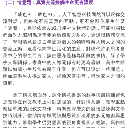
（二）情意題：真實交流接觸生命更有溫度
「成也
AI
，敗也
AI
」，人工智慧科技固然可以跟你交
流對話，但終究不是真實的互動，更不會跟你產生什麼
「隔閡」，長期依賴
AI
或只用社交軟體對話，可能削弱我
們面對人際關係所需要的敏感度與耐心，更遑談情感交流
了！學測情意題從去年書寫個人的獨特轉向人與人之間的
交流互動，這看似簡單生活化的主題，對現代許多思考自
我中心的學生而言，換位思考是極為困難的事情。除了學
校人際關係，家庭中的人際關係有時更為疏離，高中生雖
難以如國小生般常有親子作業，但亦可以設計一些課題，
例如讓學生去採訪家人、描繪家庭樹等，增進家人之間的
瞭解。
除了情意層面外，深化情意書寫的敘事與感悟練習也
是教師在作文教學上可以加強的。針對情意題，教學重點
應從單純的記敘文寫作，轉向更深層次的感悟提煉與文學
技巧訓練。借助跨領域閱讀與思辨所積累的多元知識與思
辨能力，鼓勵學生從更豐富的視角審視個人經驗。寫作技