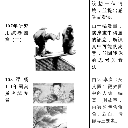
設想一個情
境，並提出感
受或看法。
107
年研究
由一幅漫畫，
用試卷國
揣摩畫中傳達
寫（二）
的訊息，解讀
其中可能的寓
意，並闡述你
的思考與看
法。
108
課綱
由
宋
‧
李唐〈炙
111
年國寫
艾圖〉觀察圖
參考試卷
中的人物，編
卷一
寫一則故事，
內容須包含角
色、對白、情
節等三要素。