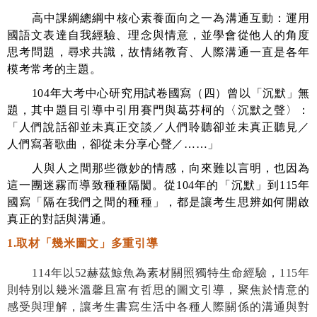
高中課綱總綱中核心素養面向之一為溝通互動：運用
國語文表達自我經驗、理念與情意，並學會從他人的角度
思考問題，尋求共識，故情緒教育、人際溝通一直是各年
模考常考的主題。
104
年大考中心研究用試卷國寫（四）曾以「沉默」無
題，其中題目引導中引用賽門與葛芬柯的〈沉默之聲〉：
「人們說話卻並未真正交談／人們聆聽卻並未真正聽見／
人們寫著歌曲，卻從未分享心聲／……」
人與人之間那些微妙的情感，向來難以言明，也因為
這一團迷霧而導致種種隔閡。從
104
年的「沉默」到
115
年
國寫「隔在我們之間的種種」，都是讓考生思辨如何開啟
真正的對話與溝通。
1.
取材「幾米圖文」多重引導
114
年以
52
赫茲鯨魚為素材關照獨特生命經驗，
115
年
則特別以幾米溫馨且富有哲思的圖文引導，聚焦於情意的
感受與理解，讓考生書寫生活中各種人際關係的溝通與對