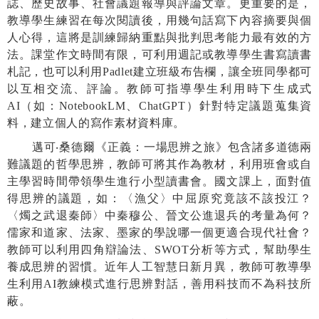
誌、歷史故事、社會議題報導與評論文章。更重要的是，
教導學生練習在每次閱讀後，用幾句話寫下內容摘要與個
人心得，這將是訓練歸納重點與批判思考能力最有效的方
法。課堂作文時間有限，可利用週記或教導學生書寫讀書
札記，也可以利用
Padlet
建立班級布告欄，讓全班同學都可
以互相交流、評論。教師可指導學生利用時下生成式
AI
（如：
NotebookLM
、
ChatGPT
）針對特定議題蒐集資
料，建立個人的寫作素材資料庫。
邁可‧桑德爾《正義：一場思辨之旅》包含諸多道德兩
難議題的哲學思辨，教師可將其作為教材，利用班會或自
主學習時間帶領學生進行小型讀書會。國文課上，面對值
得思辨的議題，如：〈漁父〉中屈原究竟該不該投江？
〈燭之武退秦師〉中秦穆公、晉文公進退兵的考量為何？
儒家和道家、法家、墨家的學說哪一個更適合現代社會？
教師可以利用四角辯論法、
SWOT
分析等方式，幫助學生
養成思辨的習慣。近年人工智慧日新月異，教師可教導學
生利用
AI
教練模式進行思辨對話，善用科技而不為科技所
蔽。