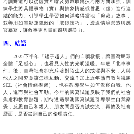
巧訓練還可以從虛實互喻及剪裁取鏡技巧兩方面加強，訓
練學生將具體事物（實）與抽象情感或哲思（虛）進行連
結的能力。引導學生學習如何詳略得當地「剪裁」故事，
並善用如電影運鏡般的「取鏡技巧」，透過情境營造與感
官摹寫，讓敘事更具畫面感與感染力。
四、結語
2025
下半年「鏟子超人」們的自願救援，讓臺灣民眾
全體「足感心」，也看見人性的光明溫暖。年底「北車事
件」後，臺灣社會卻充斥著對陌生人的戒懼與不安，人與
他人之間究竟該怎樣互動、交流？加上近年熱門教育議題
SEL
（社會情緒學習），也在教導學生如何覺察自我、他
人，進而與社會互動。今年的國寫試題反映了我們的社會
焦慮和教育熱題，期待透過學測國寫試題引導學生自我察
覺，反思自己和親人、朋友間是否真誠交流，再擴及社會
層面，是否盡到自己的倫理責任。