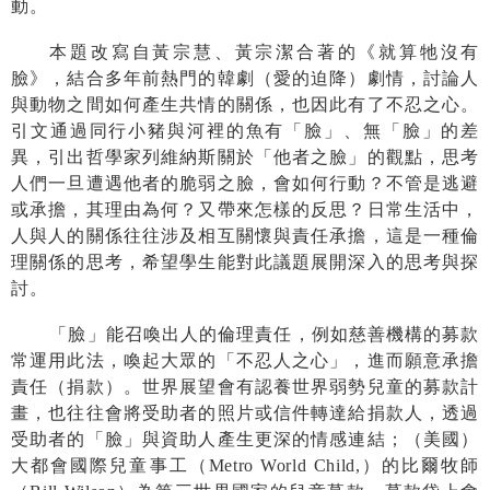
動。
本題改寫自黃宗慧、黃宗潔合著的《就算牠沒有
臉》，結合多年前熱門的韓劇（愛的迫降）劇情，討論人
與動物之間如何產生共情的關係，也因此有了不忍之心。
引文通過同行小豬與河裡的魚有「臉」、無「臉」的差
異，引出哲學家列維納斯關於「他者之臉」的觀點，思考
人們一旦遭遇他者的脆弱之臉，會如何行動？不管是逃避
或承擔，其理由為何？又帶來怎樣的反思？日常生活中，
人與人的關係往往涉及相互關懷與責任承擔，這是一種倫
理關係的思考，希望學生能對此議題展開深入的思考與探
討。
「臉」能召喚出人的倫理責任，例如慈善機構的募款
常運用此法，喚起大眾的「不忍人之心」，進而願意承擔
責任（捐款）。世界展望會有認養世界弱勢兒童的募款計
畫，也往往會將受助者的照片或信件轉達給捐款人，透過
受助者的「臉」與資助人產生更深的情感連結；（美國）
大都會國際兒童事工（
Metro World Child,
）的比爾牧師