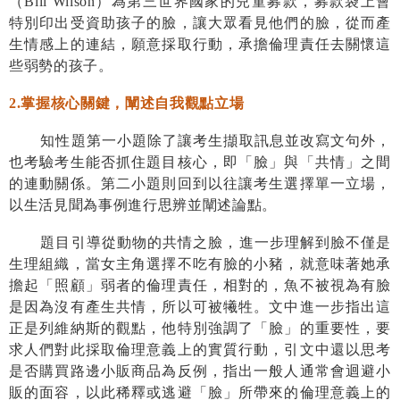
（
Bill Wilson
）為第三世界國家的兒童募款，募款袋上會
特別印出受資助孩子的臉，讓大眾看見他們的臉，從而產
生情感上的連結，願意採取行動，承擔倫理責任去關懷這
些弱勢的孩子。
2.
掌握核心關鍵，闡述自我觀點立場
知性題第一小題除了讓考生擷取訊息並改寫文句外，
也考驗考生能否抓住題目核心，即「臉」與「共情」之間
的連動關係。第二小題則回到以往讓考生選擇單一立場，
以生活見聞為事例進行思辨並闡述論點。
題目引導從動物的共情之臉，進一步理解到臉不僅是
生理組織，當女主角選擇不吃有臉的小豬，就意味著她承
擔起「照顧」弱者的倫理責任，相對的，魚不被視為有臉
是因為沒有產生共情，所以可被犧牲。文中進一步指出這
正是列維納斯的觀點，他特別強調了「臉」的重要性，要
求人們對此採取倫理意義上的實質行動，引文中還以思考
是否購買路邊小販商品為反例，指出一般人通常會迴避小
販的面容，以此稀釋或逃避「臉」所帶來的倫理意義上的