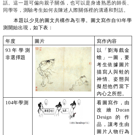
話。這一題可偏向親子關係，也可以是身邊熟悉的師長、
同學等，測驗考生如何去陳述人際關係裡的溝通和對話。
本題以少見的圖文共構作為引導。圖文寫作自
93
年學
測開始出現，如下表：
年度
圖片
寫作內容
93
年學測
以「劉海戲金
非選擇題
蟾」一圖，要
考生依據圖片
描寫人與蛙的
神情、姿態與
擬想他們當下
內心之所想。
104
年學測
看圖寫作，由
改繪
Ducan
Design
的作
品，讓考生由
圖片人物行為