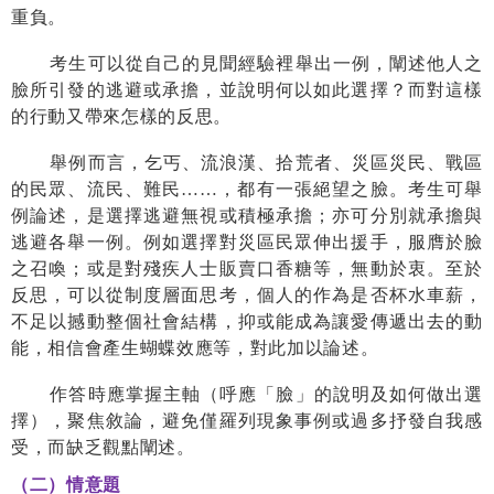
重負。
考生可以從自己的見聞經驗裡舉出一例，闡述他人之
臉所引發的逃避或承擔，並說明何以如此選擇？而對這樣
的行動又帶來怎樣的反思。
舉例而言，乞丐、流浪漢、拾荒者、災區災民、戰區
的民眾、流民、難民
……
，都有一張絕望之臉。考生可舉
例論述，是選擇逃避無視或積極承擔；亦可分別就承擔與
逃避各舉一例。例如選擇對災區民眾伸出援手，服膺於臉
之召喚；或是對殘疾人士販賣口香糖等，無動於衷。至於
反思，可以從制度層面思考，個人的作為是否杯水車薪，
不足以撼動整個社會結構，抑或能成為讓愛傳遞出去的動
能，相信會產生蝴蝶效應等，對此加以論述。
作答時應掌握主軸（呼應「臉」的說明及如何做出選
擇），聚焦敘論，避免僅羅列現象事例或過多抒發自我感
受，而缺乏觀點闡述。
（二）情意題