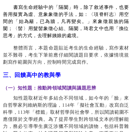
書寫生命經驗中的「隔閡」時，除了敘述事件，也要
善用擬實為虛、意象象徵的手法，如：〈項脊軒志〉用空
間的「始為籬，已為牆，凡再變矣。」來象徵親族的隔
閡；〈髻〉用髮髻象徵心結、隔閡，琦君文中也用「換位
思考」的方式，去理解姨娘的處境。
整
體而言，本題命題貼近考生的生命經驗，寫作素材
並不難尋，考生下筆前應仔細閱讀題目要求，依據情境規
劃寫作範圍與方向，控制時間完成寫作。
三、回饋高中的教與學
（一）知性題：推動跨領域閱讀與議題思辨
知性題取材近年多結合不同領域，如今年的「臉」來
自哲學家列維納斯的理論，
114
年「擬社會互動」改寫自泛
科學，
113
年「標籤」取材哲學與社會學，所以閱讀範圍不
應僅限於文學經典。為了提昇學生對跨領域文本的理解能
力，務必引導學生廣泛涉獵不同領域的讀物，包括科普雜