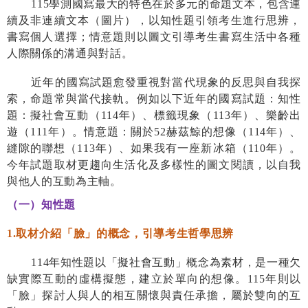
115
學測國寫最大的特色在於多元的命題文本，包含連
續及非連續文本（圖片），以知性題引領考生進行思辨，
書寫個人選擇；情意題則以圖文引導考生書寫生活中各種
人際關係的溝通與對話。
近年的國寫試題愈發重視對當代現象的反思與自我探
索，命題常與當代接軌。例如以下近年的國寫試題：知性
題：擬社會互動（
114
年）、標籤現象（
113
年）、樂齡出
遊（
111
年）。情意題：關於
52
赫茲鯨的想像（
114
年）、
縫隙的聯想（
113
年）、如果我有一座新冰箱（
110
年）。
今年試題取材更趨向生活化及多樣性的圖文閱讀，以自我
與他人的互動為主軸。
（一）知性題
1.
取材介紹「臉」的概念，引導考生哲學思辨
114
年知性題以「擬社會互動」概念為素材，是一種欠
缺實際互動的虛構擬態，建立於單向的想像。
115
年則以
「臉」探討人與人的相互關懷與責任承擔，屬於雙向的互