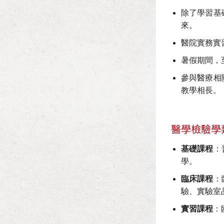
除了學習基
來。
醫院實務實
暑假期間，
參與醫療相
教學相長。
醫學檢驗學
基礎課程
：
學。
臨床課程
：
驗、實驗室
實習課程
：