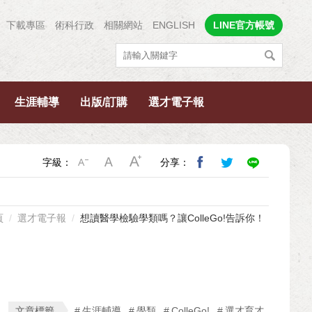
下載專區
術科行政
相關網站
ENGLISH
LINE官方帳號
生涯輔導
出版/訂購
選才電子報
字級：
分享：
頁
選才電子報
想讀醫學檢驗學類嗎？讓ColleGo!告訴你！
文章標籤
生涯輔導
學類
ColleGo!
選才育才