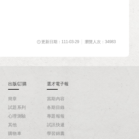
更新日期：111-03-29
瀏覽人次：34983
出版/訂購
選才電子報
簡章
當期內容
試題系列
各期目錄
心理測驗
專題報報
其他
試訊快遞
購物車
學習錦囊