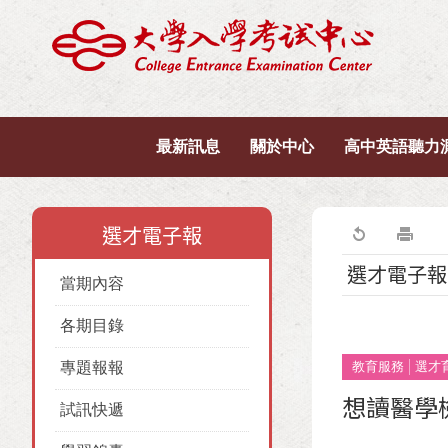
最新訊息
關於中心
高中英語聽力
選才電子報
選才電子報
當期內容
各期目錄
專題報報
教育服務
選才
想讀醫學檢
試訊快遞