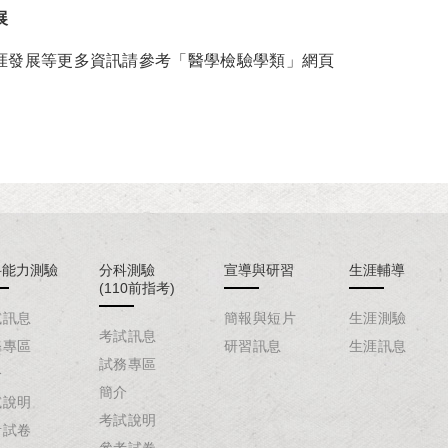
展
涯發展等更多資訊請參考「醫學檢驗學類」網頁
科能力測驗
分科測驗
宣導與研習
生涯輔導
(110前指考)
試訊息
簡報與短片
生涯測驗
考試訊息
務專區
研習訊息
生涯訊息
試務專區
介
簡介
試說明
考試說明
考試卷