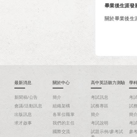
畢業後生涯發
關於畢業後生
最新消息
關於中心
高中英語聽力測驗
學
新聞稿/公告
簡介
考試訊息
考
會議/活動訊息
組織架構
試務專區
試
出版訊息
各單位職掌
簡介
簡
求才啟事
我們的主任
考試說明
考
國際交流
試題示例/參考試
參