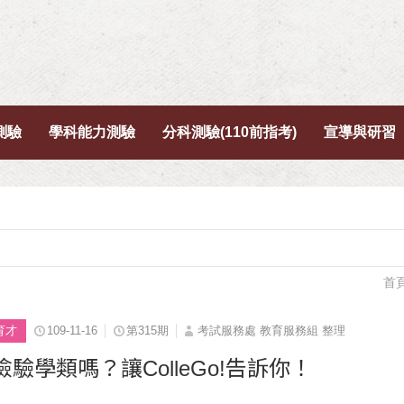
測驗
學科能力測驗
分科測驗(110前指考)
宣導與研習
首
育才
109-11-16
第315期
考試服務處 教育服務組 整理
驗學類嗎？讓ColleGo!告訴你！