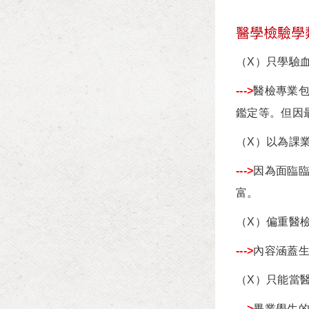
醫學檢驗學
（X）只學驗血
--->
醫檢專業包
鑑定等。但因
（X）以為課業
--->
因為面臨
富。
（X）偏重醫檢
--->
內容涵蓋
（X）只能當醫
--->
畢業學生