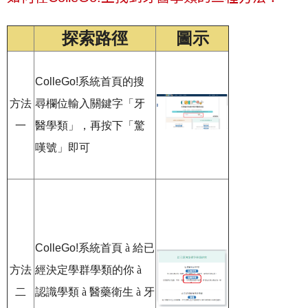
探索路徑
圖示
ColleGo!
系統首頁的搜
方法
尋欄位輸入關鍵字「牙
一
醫學類」，再按下「驚
嘆號」即可
ColleGo!
系統首頁
à
給已
方法
經決定學群學類的你
à
二
認識學類
à
醫藥衛生
à
牙