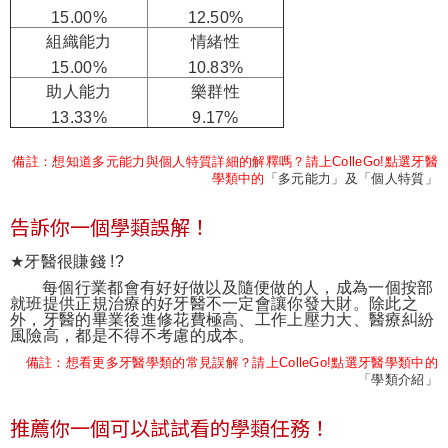
15.00%
12.50%
組織能力
情緒性
15.00%
10.83%
助人能力
樂群性
13.33%
9.17%
備註：想知道多元能力與個人特質詳細的解釋嗎？請上
ColleGo!
點選牙醫
學類中的
「多元能力
」
及「個人特質
」
告訴你一個學類誤解！
★
牙醫很賺錢
!?
每個行業都會有好好做以及隨便做的人，成為一個按部
就班提供正規治療的好牙醫不一定會讓你發大財。除此之
外，牙醫的畢業後進修花費極高、工作上壓力大、醫療糾紛
風險高，都是不得不考慮的成本。
備註：想看更多牙醫學類的常見誤解？請上
ColleGo!
點選牙醫學類中的
「學類介紹
」
推薦你一個可以試試看的學類任務！