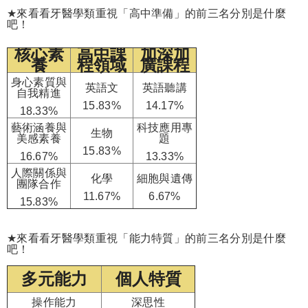
★
來看看牙醫學類重視「高中準備」的前三名分別是什麼
吧！
核心素
高中課
加深加
養
程領域
廣課程
身心素質與
英語文
英語聽講
自我精進
15.83%
14.17%
18.33%
藝術涵養與
科技應用專
生物
美感素養
題
15.83%
16.67%
13.33%
人際關係與
化學
細胞與遺傳
團隊合作
11.67%
6.67%
15.83%
★
來看看牙醫學類重視「能力特質」的前三名分別是什麼
吧！
多元能力
個人特質
操作能力
深思性