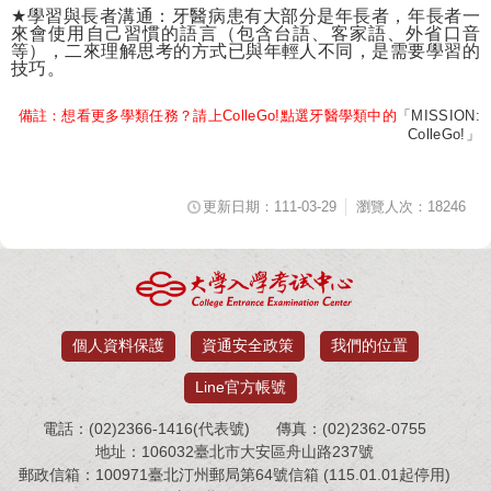
★
學習與長者溝通：牙醫病患有大部分是年長者，年長者一
來會使用自己習慣的語言（包含台語、客家語、外省口音
等），二來理解思考的方式已與年輕人不同，是需要學習的
技巧。
備註：想看更多學類任務？請上
ColleGo!
點選牙醫學類中的
「MISSION:
ColleGo!
」
更新日期：111-03-29
瀏覽人次：18246
個人資料保護
資通安全政策
我們的位置
Line官方帳號
電話：(02)2366-1416(代表號)
傳真：(02)2362-0755
地址：106032臺北市大安區舟山路237號
郵政信箱：100971臺北汀州郵局第64號信箱 (115.01.01起停用)