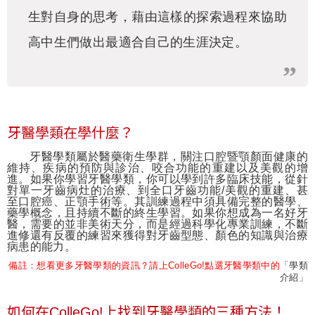
生對自身的思考，藉由這樣的探索過程來協助
高中生們做出最適合自己的生涯決定。
牙醫學類在學什麼？
牙醫學類
屬於
醫藥衛生學群
，關注口腔暨顎顏面健康的
維持、疾病的預防與診治、咬合功能的重建以及美觀的增
進。如果你學習牙醫學類，你可以學到許多臨床技能，從針
對單一牙齒病灶的治療、到全口牙齒功能
/
美觀的重建、甚
至口腔癌、正顎手術等。其訓練過程中須具備完整的醫學、
藥學概念，且持續不斷的終生學習。如果你想成為一名好牙
醫，需要的並非美術天分，而是經過科學化專業訓練，不斷
進修還有反覆的練習來獲得對牙齒型態、顏色的知識與治療
病患的能力。
備註：想看更多牙醫學類的資訊？請上
ColleGo!
點選牙醫學類中的
「學類
介紹
」
如何在ColleGo!上找到牙醫學類的三種方法！