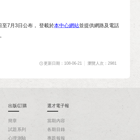
日至7月3日公布， 登載於
本中心網站
並提供網路及電話
準。
更新日期：108-06-21
瀏覽人次：2981
出版/訂購
選才電子報
簡章
當期內容
試題系列
各期目錄
心理測驗
專題報報