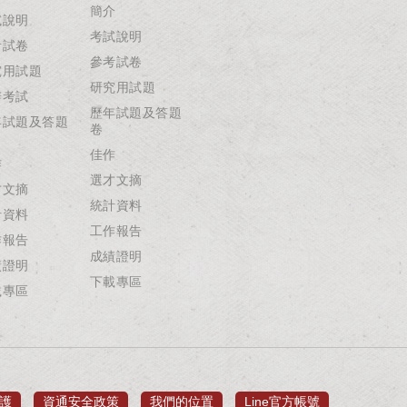
簡介
試說明
考試說明
考試卷
參考試卷
究用試題
研究用試題
辦考試
歷年試題及答題
年試題及答題
卷
佳作
作
選才文摘
才文摘
統計資料
計資料
工作報告
作報告
成績證明
績證明
下載專區
載專區
護
資通安全政策
我們的位置
Line官方帳號