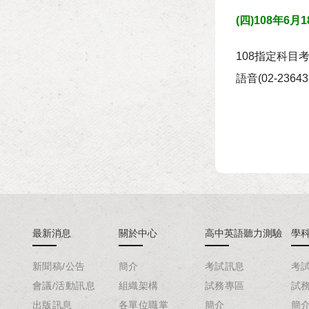
(四)108年
108指定科目
語音(02-2
最新消息
關於中心
高中英語聽力測驗
學
新聞稿/公告
簡介
考試訊息
考
會議/活動訊息
組織架構
試務專區
試
出版訊息
各單位職掌
簡介
簡