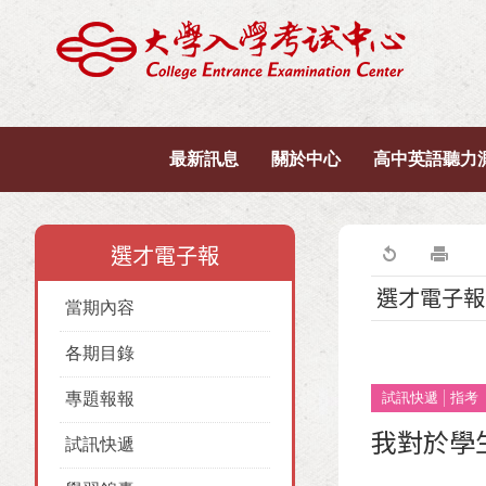
最新訊息
關於中心
高中英語聽力
選才電子報
選才電子報
當期內容
各期目錄
專題報報
試訊快遞
指考
我對於學
試訊快遞