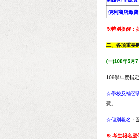
便利商店繳費
※特別提醒：如
二、各項重要
(一)108年5
108學年度指
☆學校及補習
費。
☆個別報名
：
※ 考生報名應