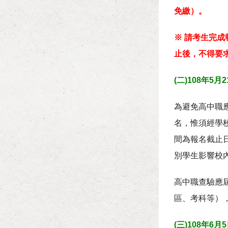
免繳）。
※ 請考生完
止後，不得要
(二)108年5
為避免高中職
名，惟須經學
間為報名截止日
別學生影響校
高中職查驗應
區、考科等）
(三)108年