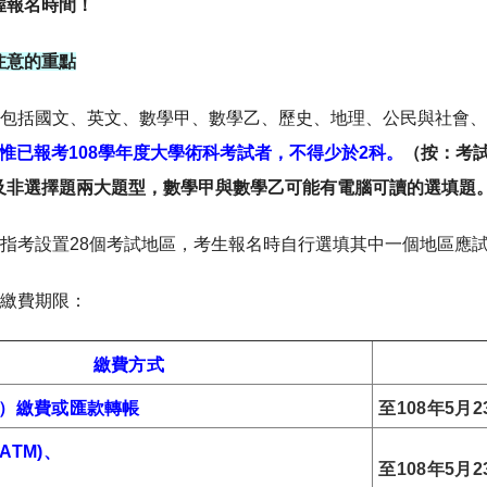
握報名時間！
注意的重點
目：包括國文、英文、數學甲、數學乙、歷史、地理、公民與社會、
惟已報考108學年度大學術科考試者，不得少於2科。
（按：考
及非選擇題兩大題型，數學甲與數學乙可能有電腦可讀的選填題
區：指考設置28個考試地區，考生報名時自行選填其中一個地區應
及繳費期限：
繳費方式
）繳費或匯款轉帳
至108年5月2
ATM)、
至108年5月