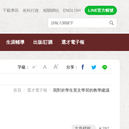
下載專區
術科行政
相關網站
ENGLISH
LINE官方帳號
生涯輔導
出版/訂購
選才電子報
字級：
分享：
首頁
選才電子報
我對於學生英文學習的教學建議
文章標籤
297