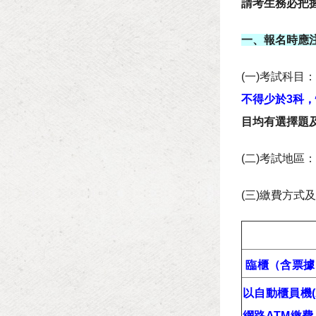
請考生務必把
一、報名時應
(一)考試科
不得少於3科，
目均有選擇題
(二)考試地
(三)繳費方式
臨櫃（含票據
以自動櫃員機(
網路ATM繳費