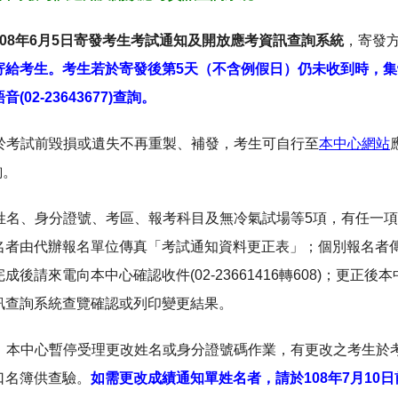
08年6月5日寄發考生考試通知及開放應考資訊查詢系統
，寄發
寄給考生。考生若於寄發後第5天（不含例假日）仍未收到時，
02-23643677)查詢。
如於考試前毀損或遺失不再重製、補發，考生可自行至
本中心網站
詢。
知之姓名、身分證號、考區、報考科目及無冷氣試場等5項，有任一
者由代辦報名單位傳真「考試通知資料更正表」；個別報名者傳真(0
成後請來電向本中心確認收件(02-23661416轉608)；更正
訊查詢系統查覽確認或列印變更結果。
止後，本中心暫停受理更改姓名或身分證號碼作業，有更改之考生
口名簿供查驗。
如需更改成績通知單姓名者，請於108年7月10