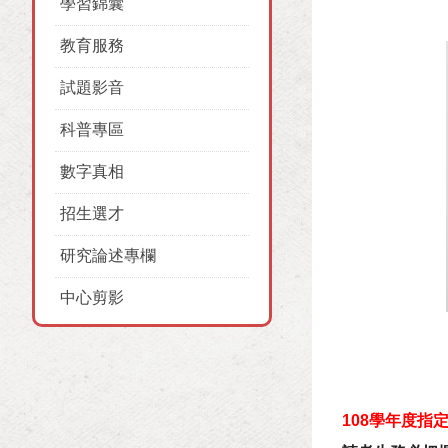
學習錦囊
教育服務
試題影音
科普專區
數字真相
招生選才
研究論述專欄
中心剪影
108學年度指