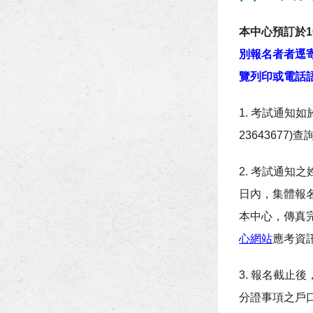
本中心預訂於1
別報名者者逕
覽列印或電話語音(
1. 考試通知
23643677)查
2. 考試通
日內，集體報名
本中心，傳真完
心網站
應考資
3. 報名截
分證事項之戶