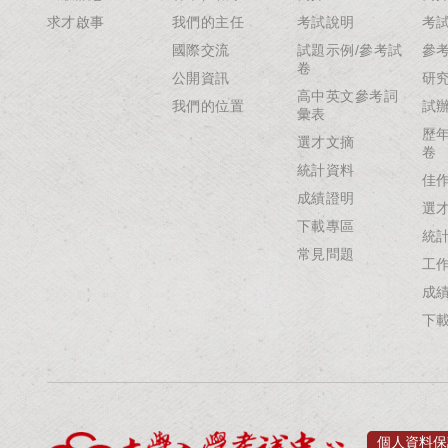
求才啟事
我們的主任
考試說明
考
國際交流
試題示例/參考試
參
卷
公開資訊
研
高中英文參考詞
我們的位置
試
彙表
歷
選才文摘
卷
統計資料
佳
成績證明
選
下載專區
統
常見問題
工
成
下
個人資料保