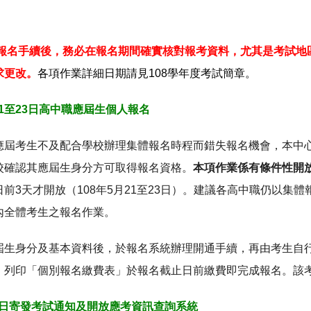
成報名手續後，務必在報名期間確實核對報考資料，尤其是考試地
求更改。
各項作業詳細日期請見108學年度考試簡章。
月21至23日高中職應屆生個人報名
應屆考生不及配合學校辦理集體報名時程而錯失報名機會，本中心
校確認其應屆生身分方可取得報名資格。
本項作業係有條件性開
前3天才開放（108年5月21至23日）。建議各高中職仍以
內全體考生之報名作業。
屆生身分及基本資料後，於報名系統辦理開通手續，再由考生自
，列印「個別報名繳費表」於報名截止日前繳費即完成報名。該
6月5日寄發考試通知及開放應考資訊查詢系統