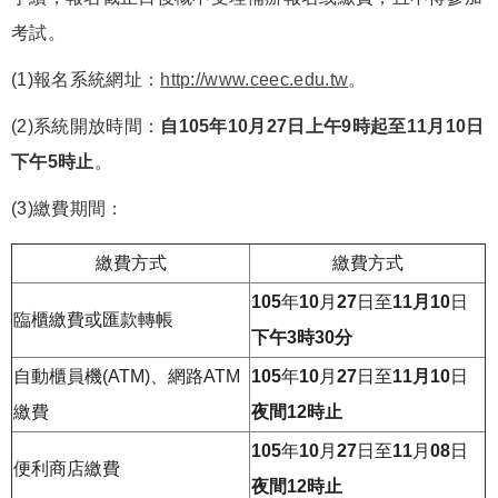
考試。
(1)報名系統網址：
http://www.ceec.edu.tw
。
(2)系統開放時間：
自105年10月27日上午9時起至11月10日
下午5時止
。
(3)繳費期間：
繳費方式
繳費方式
105
年
10
月
27
日至
11
月
10
日
臨櫃繳費或匯款轉帳
下午
3
時
30分
自動櫃員機(ATM)、網路ATM
105
年
10
月
27
日至
11
月
10
日
繳費
夜間
12時止
105
年
10
月
27
日至
11
月
08
日
便利商店繳費
夜間
12時止