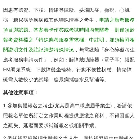
因患有聽覺、下肢、情緒等障礙、妥瑞氏症、癲癇、心臟
病、糖尿病等疾病或其他特殊情事之考生，
申請之應考服務
項目與試題、答案卷卡作答或考試時間均無關者，則僅須於
報考資料檔之「特殊應考服務需求欄」中註明，並須檢附相
關證明文件及註記清楚特殊情況
，無需繳驗「身心障礙考生
應考服務申請表件」，例如：聽障戴助聽器（電子耳）搭配
FM調頻系統、下肢障礙坐輪椅、行動不便拄柺杖、情緒障
礙需人數較少的試場、糖尿病攜糖水及幫浦等。
其他注意事項：
1.參加集體報名之考生(尤其是高中職應屆畢業生)，務請依
照報名單位所訂定之作業時程提供應繳之資料，不得因個人
之疏失、延遲而要求補辦報名或相關手續。
2.委託補習班辦理集體報名之考生，應持補習班由集體報名