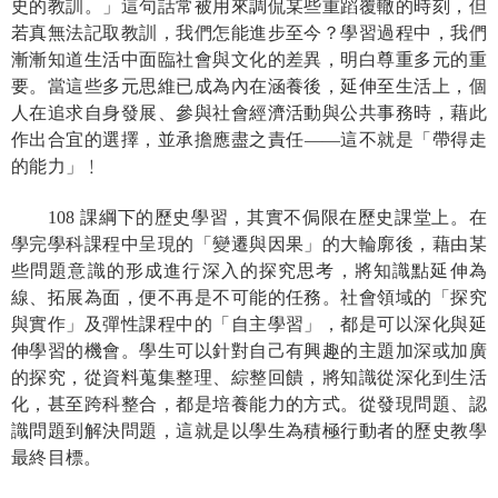
史的教訓。」這句話常被用來調侃某些重蹈覆轍的時刻，但
若真無法記取教訓，我們怎能進步至今？學習過程中，我們
漸漸知道生活中面臨社會與文化的差異，明白尊重多元的重
要。當這些多元思維已成為內在涵養後，延伸至生活上，個
人在追求自身發展、參與社會經濟活動與公共事務時，藉此
作出合宜的選擇，並承擔應盡之責任——這不就是「帶得走
的能力」﹗
108
課綱下的歷史學習，其實不侷限在歷史課堂上。在
學完學科課程中呈現的「變遷與因果」的大輪廓後，藉由某
些問題意識的形成進行深入的探究思考，將知識點延伸為
線、拓展為面，便不再是不可能的任務。社會領域的「探究
與實作」及彈性課程中的「自主學習」，都是可以深化與延
伸學習的機會。學生可以針對自己有興趣的主題加深或加廣
的探究，從資料蒐集整理、綜整回饋，將知識從深化到生活
化，甚至跨科整合，都是培養能力的方式。從發現問題、認
識問題到解決問題，這就是以學生為積極行動者的歷史教學
最終目標。