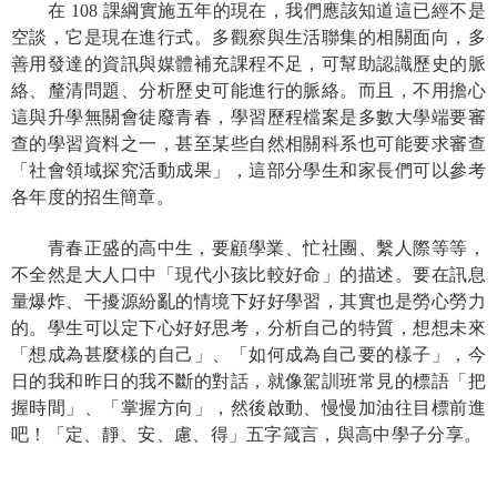
在
108
課綱實施五年的現在，我們應該知道這已經不是
空談，它是現在進行式。多觀察與生活聯集的相關面向，多
善用發達的資訊與媒體補充課程不足，可幫助認識歷史的脈
絡、釐清問題、分析歷史可能進行的脈絡。而且，不用擔心
這與升學無關會徒廢青春，學習歷程檔案是多數大學端要審
查的學習資料之一，甚至某些自然相關科系也可能要求審查
「社會領域探究活動成果」，這部分學生和家長們可以參考
各年度的招生簡章。
青春正盛的高中生，要顧學業、忙社團、繫人際等等，
不全然是大人口中「現代小孩比較好命」的描述。要在訊息
量爆炸、干擾源紛亂的情境下好好學習，其實也是勞心勞力
的。學生可以定下心好好思考，分析自己的特質，想想未來
「想成為甚麼樣的自己」、「如何成為自己要的樣子」，今
日的我和昨日的我不斷的對話，就像駕訓班常見的標語「把
握時間」、「掌握方向」，然後啟動、慢慢加油往目標前進
吧！「定、靜、安、慮、得」五字箴言，與高中學子分享。