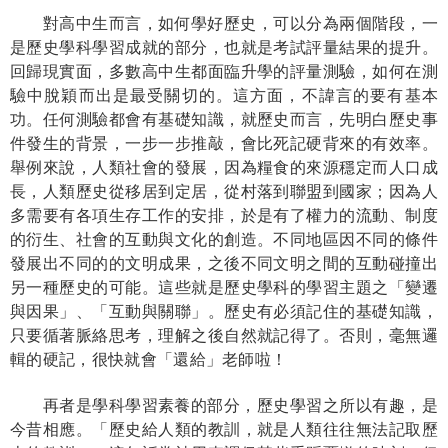
對高中生而言，如何學好歷史，可以分為兩個階段，一
是歷史學科學習成就的部分，也就是考試評量結果的提升。
回歸現實面，多數高中生都面臨升學的評量測驗，如何在測
驗中脫穎而出是最受關切的。這方面，不諱言的要有基本
功。任何測驗都會有基礎知識，就歷史而言，先明白歷史事
件發生的背景，一步一步推敲，會比死記硬背來的有效率。
舉例來說，人類社會的發展，因為糧食的來源穩定而人口成
長，人類歷史從移居到定居，從村落到聯盟到國家；因為人
多需要有各項生存工作的安排，於是有了權力的流動、制度
的衍生、社會的互動與文化的創造。不同地區因不同的條件
發展出不同的的文明成果，之後不同文明之間的互動碰撞出
另一種歷史的可能。這些就是歷史學科的學習主題之「變遷
與因果」、「互動與關聯」。歷史有必須記住的基礎知識，
只要循著脈絡思考，理解之後自然就記得了。否則，毫無邏
輯的硬記，很快就會「還給」老師啦！
再者是學科學習素養的部分，歷史學習之所以有趣，是
今昔相應。「歷史給人類的教訓，就是人類往往無法記取歷