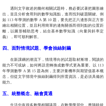
遇到文字敘述的幾何相關試題時，務必要試著把圖形繪
出，並且分析會用到的數學知識點，進而找到破題關鍵。例
如
113
年學測的數學
A
第
10
題，要先把正六邊形與正方形
繪出相關位置，並且利用簡單的邊角關係而得到點的位置距
離，以圖形輔助思考，結合基本數學知識（向量與斜率定
義），即可順利解答。
四、面對情境試題、學會抽絲剝繭
在新課綱的潮流下，情境導向的試題取材漸增，閱讀的
能力不可或缺，如何將語意轉換成數學式更為重要。以
113
年學測數學
A
第
15
題為例，主要評量機率與期望值基本概
念，但從文字情境中抽絲剝繭得到所需資訊，是必須具備的
能力。
五、統整概念、融會貫通
生活中有很多數學相關議題，在數學學習中，應隨時統