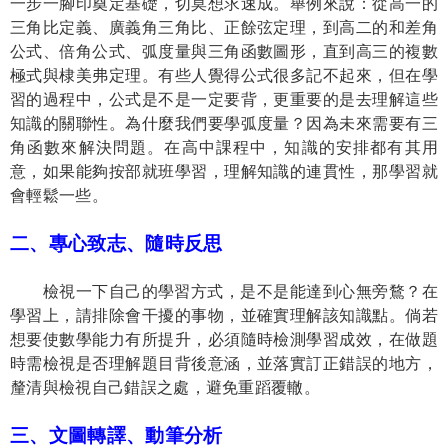
一步一腳印奠定基礎，切莫想求速成。舉例來說：從高一的
三角比定義、廣義角三角比、正餘弦定理，到高二的和差角
公式、倍角公式、弧度量與三角函數圖形，直到高三的複數
極式與棣美弗定理。有些人覺得公式很多記不起來，但在學
習的過程中，公式是不是一定要背，更重要的是去理解這些
知識的關聯性。為什麼我們要學弧度量？因為未來需要有三
角函數來解決問題。在高中課程中，知識的安排都有其用
意，如果能夠按部就班學習，理解知識的連貫性，那學習就
會輕鬆一些。
二、專心致志、隨時反思
檢視一下自己的學習方式，是不是能達到心無旁鶩？在
學習上，請排除會干擾的事物，並確實理解該知識點。倘若
想要使數學能力有所提升，必須隨時檢測學習成效，在做題
時需檢視是否理解題目背後意涵，並落實訂正錯誤的地方，
釐清與檢視自己錯誤之處，避免重蹈覆轍。
三、文圖轉譯、動筆分析