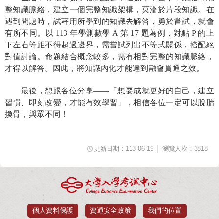
整知識脈絡，建立一個完整知識架構，莫淪於片段知識。在
遇到問題時，試著用所學到的知識去解答，勇於嘗試，就會
有所不同。以
113
年學測數學
A
第
17
題為例，對點
P
的上
下左右等距不得超過邊界，需嘗試列出不等式關係，搭配絕
對值討論。命題結合概念較多，需有相對完整的知識脈絡，
才得以解答。因此，將知識內化才能達到融會貫通之效。
最後，想跟各位分享——「想要成就更好的自己，建立
習慣、即刻改變，才能有效學習」，相信各位一定可以脫胎
換骨，與眾不同！
更新日期：113-06-19
瀏覽人次：3818
個人資料保護
資通安全政策
我們的位置