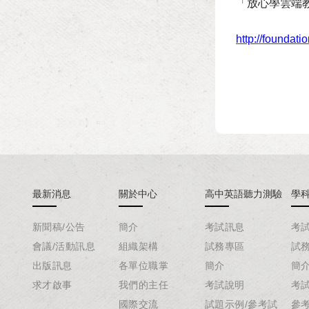
「放心學雲端
http://foundati
最新消息
關於中心
高中英語聽力測驗
學
新聞稿/公告
簡介
考試訊息
考
會議/活動訊息
組織架構
試務專區
試
出版訊息
各單位職掌
簡介
簡
求才啟事
我們的主任
考試說明
考
國際交流
試題示例/參考試
參