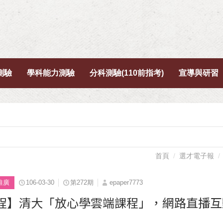
測驗
學科能力測驗
分科測驗(110前指考)
宣導與研習
首頁
選才電子報
推廣
106-03-30
第272期
epaper7773
程】清大「放心學雲端課程」，網路直播互