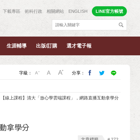
下載專區
術科行政
相關網站
ENGLISH
LINE官方帳號
生涯輔導
出版/訂購
選才電子報
字級：
分享：
【線上課程】清大「放心學雲端課程」，網路直播互動拿學分
動拿學分
文章標籤
272