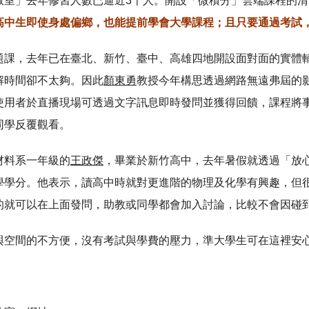
教室」去年修習人數已逼近3千人。開設「微積分」雲端課程的
高中生即使身處偏鄉，也能提前學會大學課程；且只要通過考試
題課，去年已在臺北、新竹、臺中、高雄四地開設面對面的實體
解時間卻不太夠。因此
顏東勇
教授今年構思透過網路無遠弗屆的
使用者於直播現場可透過文字訊息即時發問並獲得回饋，課程將
同學反覆觀看。
材料系一年級的
王政傑
，畢業於新竹高中，去年暑假就透過「放
學學分。他表示，讀高中時就對更進階的物理及化學有興趣，但
的就可以在上面發問，助教或同學都會加入討論，比較不會因碰
與空間的不方便，沒有考試與學費的壓力，準大學生可在這裡安