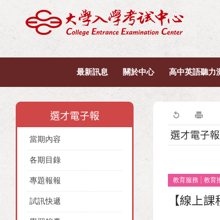
最新訊息
關於中心
高中英語聽力
選才電子報
選才電子報
當期內容
各期目錄
專題報報
教育服務
教育
【線上課
試訊快遞