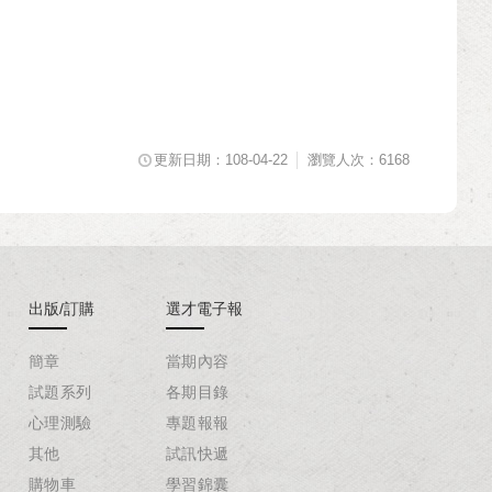
更新日期：108-04-22
瀏覽人次：6168
出版/訂購
選才電子報
簡章
當期內容
試題系列
各期目錄
心理測驗
專題報報
其他
試訊快遞
購物車
學習錦囊