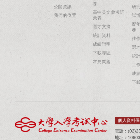
卷
公開資訊
研
高中英文參考詞
我們的位置
試
彙表
歷
選才文摘
卷
統計資料
佳
成績證明
選
下載專區
統
常見問題
工
成
下
個人資料保
電話：(02)23
地址：1060