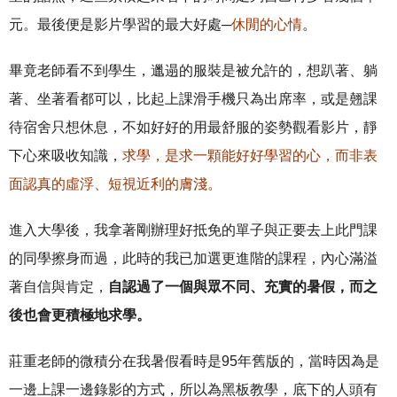
元。最後便是影片學習的最大好處─
休閒的心情
。
畢竟老師看不到學生，邋遢的服裝是被允許的，想趴著、躺
著、坐著看都可以，比起上課滑手機只為出席率，或是翹課
待宿舍只想休息，不如好好的用最舒服的姿勢觀看影片，靜
下心來吸收知識，
求學，是求一顆能好好學習的心，而非表
面認真的虛浮、短視近利的膚淺。
進入大學後，我拿著剛辦理好抵免的單子與正要去上此門課
的同學擦身而過，此時的我已加選更進階的課程，內心滿溢
著自信與肯定，
自認過了一個與眾不同、充實的暑假，而之
後也會更積極地求學。
莊重老師的微積分在我暑假看時是95年舊版的，當時因為是
一邊上課一邊錄影的方式，所以為黑板教學，底下的人頭有