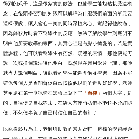
得到的式子，這是很紮實的做法，也使學生能坦然接受這概
念，在後頭學習到的知識可以解釋為什麼我們前面的單元要
這樣假設，讓人會心一笑的同時深植內心。還記得他說過，
因為錄影片時看不到學生的反應，無法了解說學生到底明不
明白他所要教導的東西，其實心裡是有點小擔憂的，若是實
體課程，他可以看到學生有茫然、疑惑的表情，那他便能再
說一次或換個說法讓他明白，既然現在是用影片上課，那他
就盡力說個明白，讓觀看的學生能夠理解並學習。因為不能
確保每個人是否能督促自己按照他規劃的進度好好學，老師
甚至還在第一堂課時在黑板上寫下了
「自律」
兩個大字，是
的，自律便是自我約束，在給人方便時我們不能也不允許隨
便，不然便辜負了自己與信任自己的老師了。
以觀看影片為主，老師與助教的幫助為輔，這樣的學習經過
一個學期下來，在兩週一次的小考中幾乎都有80以上的成