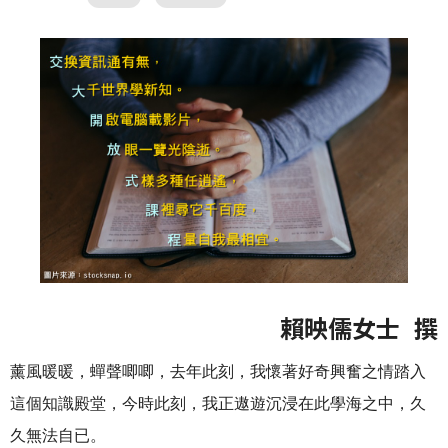
賴映儒女士 撰
薰風暖暖，蟬聲唧唧，去年此刻，我懷著好奇興奮之情踏入
這個知識殿堂，今時此刻，我正遨遊沉浸在此學海之中，久
久無法自已。