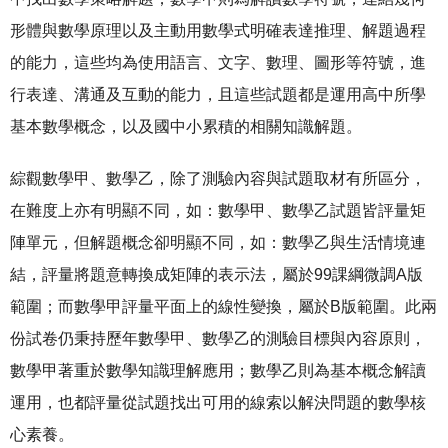
形體與數學原理以及主動用數學式明確表達推理、解題過程
的能力，這些均為使用語言、文字、數理、圖形等符號，進
行表達、溝通及互動的能力，且這些試題都是運用高中所學
基本數學概念，以及國中小累積的相關知識解題。
綜觀數學甲、數學乙，除了測驗內容與試題取材有所區分，
在難度上亦有明顯不同，如：數學甲、數學乙試題皆評量矩
陣單元，但解題概念卻明顯不同，如：數學乙與生活情境連
結，評量將題意轉換成矩陣的表示法，屬於99課綱微調A版
範圍；而數學甲評量平面上的線性變換，屬於B版範圍。此兩
份試卷仍秉持歷年數學甲、數學乙的測驗目標與內容原則，
數學甲著重於數學知識理解應用；數學乙則為基本概念解讀
運用，也都評量從試題找出可用的線索以解決問題的數學核
心素養。