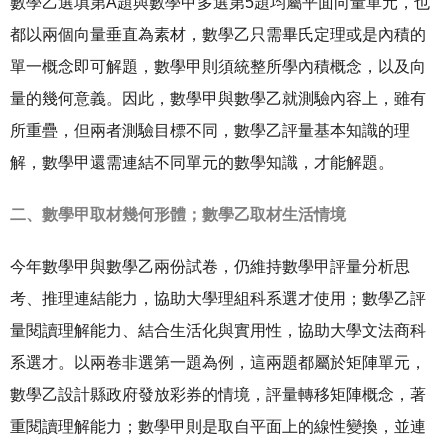
數學乙選填第A題與數學甲多選第5題均屬平面向量單元，也
都以兩個向量垂直為素材，數學乙只需畢氏定理或是內積的
單一概念即可解題，數學甲則須統整所學內積概念，以及向
量的幾何意義。因此，數學甲與數學乙就測驗內容上，雖有
所重疊，但兩者測驗目標不同，數學乙評量基本知識的理
解，數學甲還需連結不同單元的數學知識，才能解題。
二、數學甲取材幾何形體；數學乙取材生活情境
今年數學甲與數學乙兩份試卷，仍維持數學甲評量分析思
考、推理連結能力，協助大學理組科系選才使用；數學乙評
量閱讀理解能力、結合生活化與實用性，協助大學文法商科
系選才。以兩卷非選第一題為例，這兩題都屬於矩陣單元，
數學乙設計縣政府發放彩券的情境，評量轉移矩陣概念，著
重閱讀理解能力；數學甲則是取自平面上的線性變換，並連