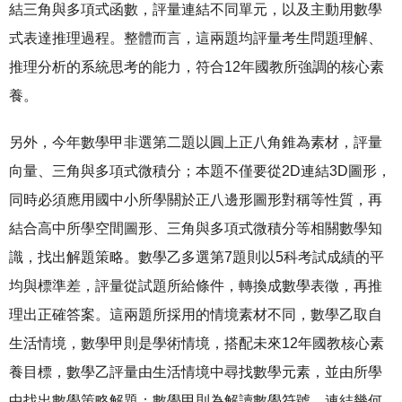
結三角與多項式函數，評量連結不同單元，以及主動用數學
式表達推理過程。整體而言，這兩題均評量考生問題理解、
推理分析的系統思考的能力，符合12年國教所強調的核心素
養。
另外，今年數學甲非選第二題以圓上正八角錐為素材，評量
向量、三角與多項式微積分；本題不僅要從2D連結3D圖形，
同時必須應用國中小所學關於正八邊形圖形對稱等性質，再
結合高中所學空間圖形、三角與多項式微積分等相關數學知
識，找出解題策略。數學乙多選第7題則以5科考試成績的平
均與標準差，評量從試題所給條件，轉換成數學表徵，再推
理出正確答案。這兩題所採用的情境素材不同，數學乙取自
生活情境，數學甲則是學術情境，搭配未來12年國教核心素
養目標，數學乙評量由生活情境中尋找數學元素，並由所學
中找出數學策略解題；數學甲則為解讀數學符號，連結幾何