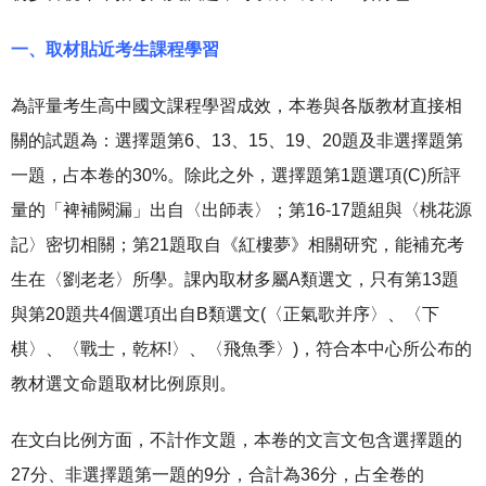
一、取材貼近考生課程學習
為評量考生高中國文課程學習成效，本卷與各版教材直接相
關的試題為：選擇題第6、13、15、19、20題及非選擇題第
一題，占本卷的30%。除此之外，選擇題第1題選項(C)所評
量的「裨補闕漏」出自〈出師表〉；第16-17題組與〈桃花源
記〉密切相關；第21題取自《紅樓夢》相關研究，能補充考
生在〈劉老老〉所學。課內取材多屬A類選文，只有第13題
與第20題共4個選項出自B類選文(〈正氣歌并序〉、〈下
棋〉、〈戰士，乾杯!〉、〈飛魚季〉)，符合本中心所公布的
教材選文命題取材比例原則。
在文白比例方面，不計作文題，本卷的文言文包含選擇題的
27分、非選擇題第一題的9分，合計為36分，占全卷的