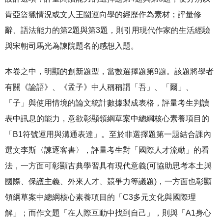
肯亞盜獵情況或文人王闓運向學的經歷作為素材；評量修
辭、語法能力的第2題與第3題，則引用現代作家的生活經驗
與宋朝司馬光為諫院題名的感想入題。
本卷之中，明顯的創新題型，當數選擇題第9題。該題將學者
有關《論語》、《孟子》中人稱稱謂「吾」、「爾」、
「子」與使用情境的論文統計數據製成表格，評量考生判讀
表中訊息的能力，意欲彰顯領綱草案中總綱核心素養項目的
「B1符號運用與溝通表達」。至於非選擇題第一題結合課內
選文李斯〈諫逐客書〉，評量考生對「國際人才流動」的看
法，一方面可彰顯古典學習具有現代意義(可協助思考本土與
國際、保護主義、外來人才、競爭力等議題)，一方面也彰顯
領綱草案中總綱核心素養項目的「C3多元文化與國際理
解」；而作文題「在人際互動中找到自己」，則與「A1身心