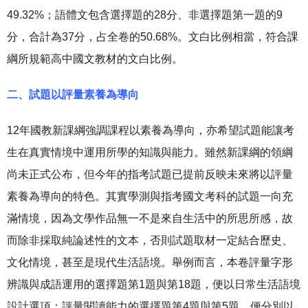
49.32%；語體文包含選擇題的28分、非選擇題第一題的9
分，合計為37分，占全卷的50.68%。文白比例相當，符合課
綱所規範高中國文教材的文白比例。
二、試題以評量素養為導向
12年國教新課綱強調課程以素養為導向，亦希望試題能讓考
生在真實情境中運用所學的知識與能力。雖然新課綱的領綱
尚未正式公布，但今年的指考試題已提前反映未來將以評量
素養為導向的特色。其實學測與指考國文考科的試題一向充
滿情境，因為文學作品無一不是來自生活中的所思所感，故
而除非採取純論述性的文本，否則試題取材一定結合歷史、
文化情境，甚至是現代生活語境。舉例而言，本卷評量字形
辨識與成語運用的選擇題第1題與第18題，便以日常生活語境
設計選項；評量閱讀能力的選擇題第4題與第5題，便分別以