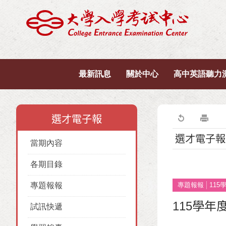
最新訊息
關於中心
高中英語聽力
選才電子報
選才電子報
當期內容
各期目錄
專題報報
專題報報
11
115學
試訊快遞