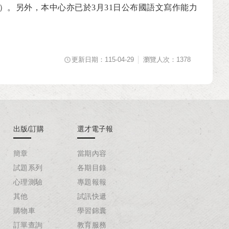
）。另外，本中心亦已於
3
月
31
日公布國語文寫作能力
更新日期：115-04-29
瀏覽人次：1378
出版/訂購
選才電子報
簡章
當期內容
試題系列
各期目錄
心理測驗
專題報報
其他
試訊快遞
購物車
學習錦囊
訂單查詢
教育服務