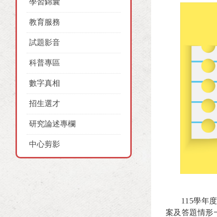
學習錦囊
教育服務
試題影音
科普專區
數字真相
招生選才
研究論述專欄
中心剪影
115
學年
案及答題情形