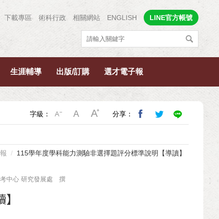
下載專區
術科行政
相關網站
ENGLISH
LINE官方帳號
生涯輔導
出版/訂購
選才電子報
字級：
分享：
報
115學年度學科能力測驗非選擇題評分標準說明【導讀】
考中心 研究發展處 撰
讀】