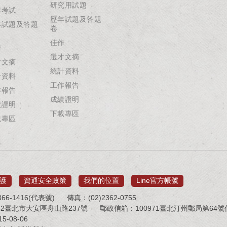
研究用試題
辦考試
歷年試題及答題
年試題及答題
卷
佳作
作
選才文摘
才文摘
統計資料
計資料
工作報告
作報告
成績證明
績證明
下載專區
載專區
護
資通安全政策
我們的位置
Line官方帳號
66-1416(代表號)
傳真：(02)2362-0755
32臺北市大安區舟山路237號
郵政信箱：100971臺北汀州郵局第64號信箱 
-08-06