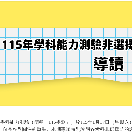
度學科能力測驗（簡稱「
115
學測」）於
115
年
1
月
17
日（星期六
一向是各界關注的重點。本期專題特別說明各考科非選擇題的