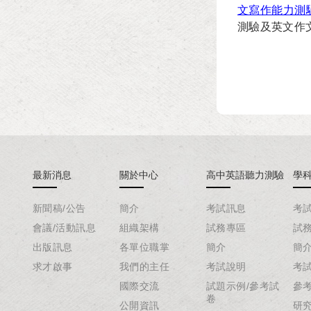
文寫作能力測
測驗及英文作
最新消息
關於中心
高中英語聽力測驗
學
新聞稿/公告
簡介
考試訊息
考
會議/活動訊息
組織架構
試務專區
試
出版訊息
各單位職掌
簡介
簡
求才啟事
我們的主任
考試說明
考
國際交流
試題示例/參考試
參
卷
公開資訊
研