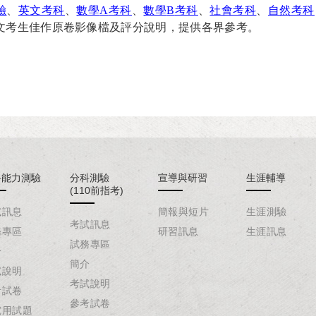
驗
、
英文考科
、
數學
A
考科
、
數學
B
考科
、
社會考科
、
自然考科
文考生佳作原卷影像檔及評分說明，提供各界參考。
科能力測驗
分科測驗
宣導與研習
生涯輔導
(110前指考)
試訊息
簡報與短片
生涯測驗
考試訊息
務專區
研習訊息
生涯訊息
試務專區
介
簡介
試說明
考試說明
考試卷
參考試卷
究用試題