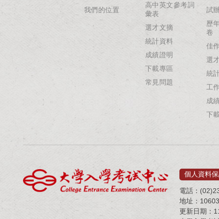
高中英文參考詞
我們的位置
試
彙表
歷
選才文摘
卷
統計資料
佳
成績證明
選
下載專區
統
常見問題
工
成
下
個人資料保
電話：(02)23
地址：1060
更新日期：115