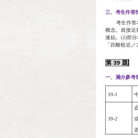
三、考生作答
考生作答
概念。就接近
連結。
(2)
部分
「距離較近／
第
39
題
一、滿分參考
39-1
39-2