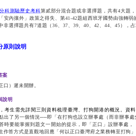
分科測驗歷史考科
第貳部分混合題或非選擇題，共有
4
大題，
「安內攘外」政策之得失、第
41-42
題組西班牙國勢由強轉弱
中非選擇題共有
7
道題（
36
、
37
、
39
、
40
、
42
、
44
、
45
），占
分
原則
說明
答案
正口）遲未開辦。
與說明
，考生需先詳閱三則資料梳理臺灣、打狗開港的概況。資料
點出了另一個情況──即「在打狗也設立辦事處（而非辦事處
答時要能掌握到題文一開始的提示，即「正口」設辦事處，
生作答方式是直觀地回應「何以正口臺灣府之業務轉至打狗」