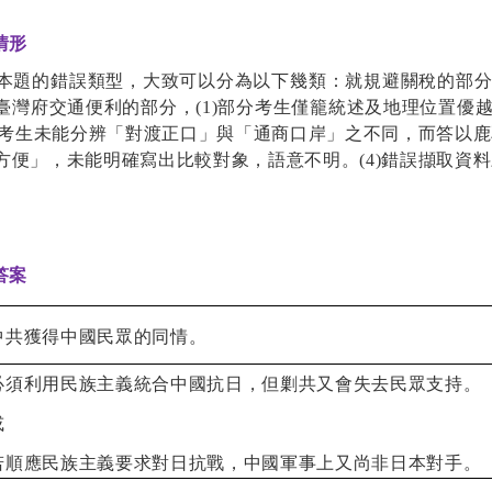
情形
本題的錯誤類型，大致可以分為以下幾類：就規避關稅的部
臺灣府交通便利的部分，
(1)
部分考生僅籠統述及地理位置優
考生未能分辨「對渡正口」與「通商口岸」之不同，而答以鹿
方便」，未能明確寫出比較對象，語意不明。
(4)
錯誤擷取資料
答案
中共獲得中國民眾的同情。
必須利用民族主義統合中國抗日，但剿共又會失去民眾支持。
或
若順應民族主義要求對日抗戰，中國軍事上又尚非日本對手。