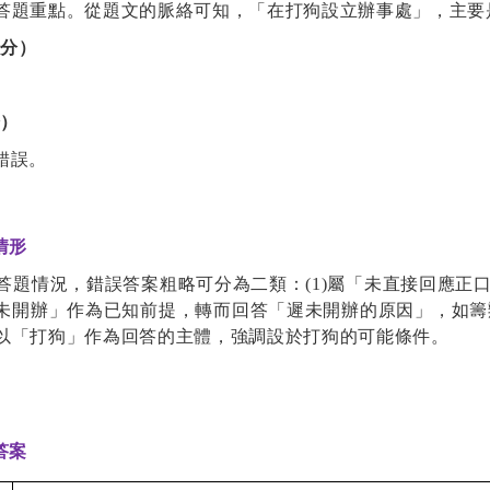
答題重點。從題文的脈絡可知，「在打狗設立辦事處」，主要
給分）
。
分）
錯誤。
情形
答題情況，錯誤答案粗略可分為二類：
(1)
屬「未直接回應正
未開辦」作為已知前提，轉而回答「遲未開辦的原因」，如籌
以「打狗」作為回答的主體，強調設於打狗的可能條件。
答案