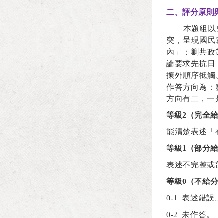
二、評分原則
本題組以
突，呈現國民
內」：剿共政
論要求先抗日
攘外順序牴觸
作答方向為：
方向有二，一
等級2（完全
能清楚表述「
等級1（部分
表述不完整或
等級0（不給
0-1
表述錯誤
0-2
未作答。