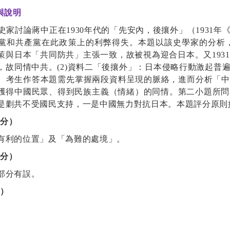
與說明
史家討論蔣中正在
1930
年代的「先安內，後攘外」（
1931
年
黨和共產黨在此政策上的利弊得失。本題以該史學家的分析
策與日本「共同防共」主張一致，故被視為迎合日本。又
1931
，故同情中共。
(2)
資料二「後攘外」：日本侵略行動激起普
。考生作答本題需先掌握兩段資料呈現的脈絡，進而分析「中
獲得中國民眾、得到民族主義（情緒）的同情。第二小題所問
是剿共不受國民支持，一是中國無力對抗日本。本題評分原則
給分）
有利的位置」及「為難的處境」。
給分）
部分有誤。
分）
。