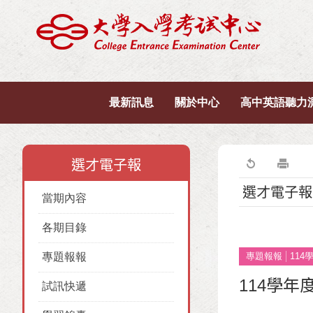
最新訊息
關於中心
高中英語聽力
選才電子報
選才電子報
當期內容
各期目錄
專題報報
專題報報
11
114學
試訊快遞