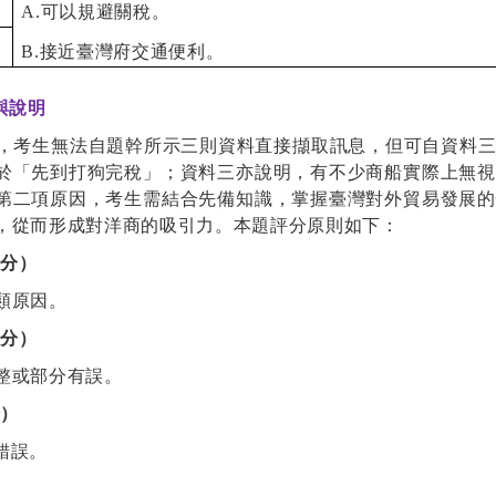
A.
可以規避關稅。
B.
接近臺灣府交通便利。
與說明
，考生無法自題幹所示三則資料直接擷取訊息，但可自資料
於「先到打狗完稅」；資料三亦說明，有不少商船實際上無視
第二項原因，考生需結合先備知識，掌握臺灣對外貿易發展的
，從而形成對洋商的吸引力。本題評分原則如下：
給分）
類原因。
給分）
整或部分有誤。
分）
錯誤。