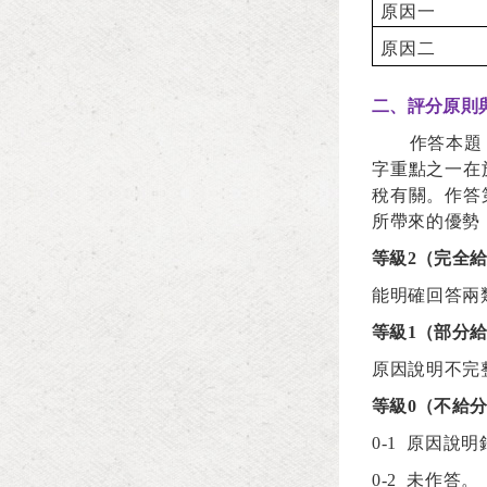
原因一
原因二
二、評分原則
作答本題
字重點之一在
稅有關。作答
所帶來的優勢
等級2（完全
能明確回答兩
等級1（部分
原因說明不完
等級0（不給
0-1
原因說明
0-2
未作答。