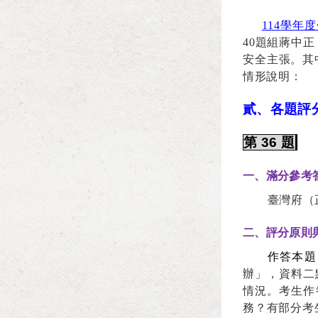
114
學年度
40
題組蔣中正
安全主張。其
情形說明：
貳、各題評
第
36
題
一、滿分參考
臺灣府（
二、評分原則
作答本題
辦」，資料二
情況。考生作
務？有部分考