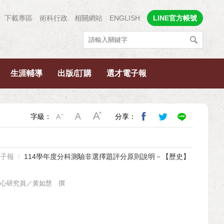
下載專區
術科行政
相關網站
ENGLISH
LINE官方帳號
生涯輔導
出版/訂購
選才電子報
字級：
分享：
子報
114學年度分科測驗非選擇題評分原則說明－【歷史】
心研究員／黃如慧 撰
】