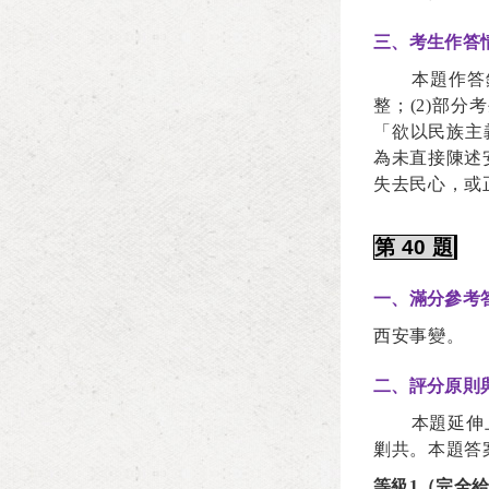
三、考生作答
本題作答
整；
(2)
部分考
「欲以民族主
為未直接陳述
失去民心，或
第
40
題
一、滿分參考
西安事變。
二、評分原則
本題延伸
剿共。本題答
等級1（完全