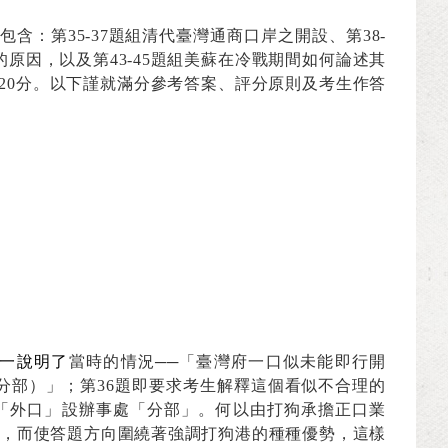
包含：第
35-37
題組清代臺灣通商口岸之開設、第
38-
的原因，以及第
43-45
題組美蘇在冷戰期間如何論述其
20
分。以下謹就滿分參考答案、評分原則及考生作答
一說明了
當時的情況──「臺灣府一口似未能即行開
分部）」；第
36
題即要求考生解釋這個看似不合理的
「外口」設辦事處「分部」。何以由打狗承擔正口業
，而使答題方向圍繞著強調打狗港的種種優勢，這樣