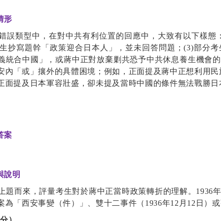
情形
錯誤類型中，在對中共有利位置的回應中，大致有以下樣態
生抄寫題幹「政策迎合日本人」，並未回答問題；
(3)
部分考
義統合中國」，或蔣中正對放棄剿共恐予中共休息養生機會的
安內「或」攘外的具體困境；例如，正面提及蔣中正想利用民
正面提及日本軍容壯盛，卻未提及當時中國的條件無法戰勝日
答案
與說明
上題而來，評量考生對於蔣中正當時政策轉折的理解。
1936
案為「西安事變（件）」、雙十二事件（
1936
年
12
月
12
日）或
給分）