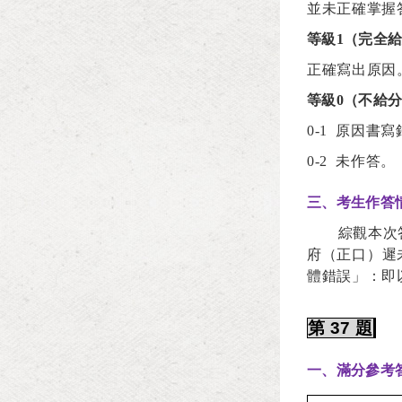
並未正確掌握
等級1（完全
正確寫出原因
等級0（不給
0-1
原因書寫
0-2
未作答。
三、考生作答
綜觀本次
府（正口）遲
體錯誤」：即
第
37
題
一、滿分參考