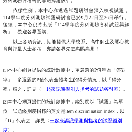
分科測驗各考科的非選擇題設計。
依循往例，本中心亦透過試題研討會深入檢視試題，
114
學年度分科測驗試題研討會已於
9
月
22
日至
26
日舉行。
後續，本中心仍將出版「
114
學年度分科測驗各科試題與解
析」，歡迎各界選購。
以上各項資訊，期能提供大學校系、高中師生及關心教
育與評量人士參考，亦請各界先進惠賜高見！
本中心網頁提供的統計數據中，單選題的
P
值稱為「答對
[1]
率」；多選題的
P
值代表全體考生的得分情況，以「得分
率」稱之，詳見〈
一起來認識學測與指考的試題答對率
〉。
本中心網頁提供的統計數據中，鑑別度以「試題」為單
[2]
位，試題鑑別度指標的英文是
item discrimination index
，以
「
D
」代表之，詳見〈
一起來認識學測與指考的試題鑑別
度
〉。