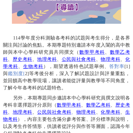
114
學年度分科測驗各考科的試題與考生得分，是各界
關注與討論的焦點。本期專題特別邀請本年度入闈的高中教
師與本中心學科研究員共同撰文（
數學甲考科
、
數學乙考
科
、
歷史考科
、
地理考科
、
公民與社會考科
、
物理考科
、
化
學考科
、
生物考科
），期望透過特色試題舉例、
答對率
[1]
與
鑑別度
[
2]
等考後分析，深入了解試題設計與評量重點，
並回饋高中教學現場，讓讀者能從評量與教學等不同角度，
了解今年各考科的試題特色。
另外，本期專題同步邀請本中心學科研究員撰文說明各
考科非選擇題評分原則（
數學甲考科
、
數學乙考科
、
歷史考
科
、
地理考科
、
公民與社會考科
、
物理考科
、
化學考科
、
生
物考科
），內容主要包含滿分參考答案、評分標準與說明，
以及考生作答情形，供讀者從評分與作答等層面，認識今年