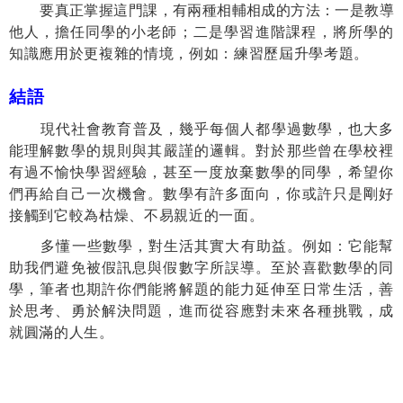
要真正掌握這門課，有兩種相輔相成的方法：一是教導
他人，擔任同
學的小老師；二是學習進階課程，將所學的
知識應用於更複雜的情境，例如：練習歷屆升學考題。
結語
現代社會教育普及，幾乎每個人都學過數學，也大多
能理解數學的規
則
與其嚴謹的邏輯。對於那些曾在學校裡
有過不愉快學習經驗，甚至一度放
棄數學的同學，希望你
們再給自己一次機會。數學有許多面向，你或許只是剛好
接觸到它較為枯燥、不易親近的一面。
多懂一些數學，對生活其實大有助益。例如：它能幫
助我們避免被假訊息與假數字所誤導。至於喜歡數學的同
學，筆者也期許你們能將解題的能力延伸至日常生活，善
於思考、勇於解決問題，進而從容應對未來各種挑戰，成
就圓滿的人生。