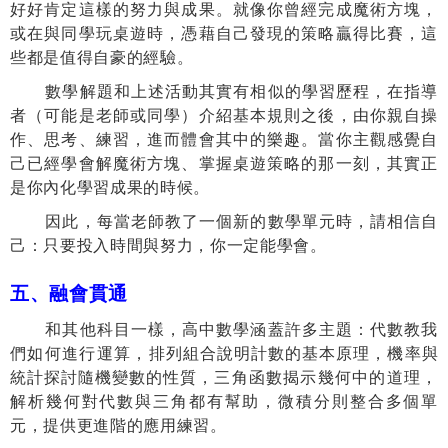
好好肯定這樣的努力與成果。就像你曾經完成魔術方塊，
或在與同學玩桌遊時，憑藉自己發現的策略贏得比賽，這
些都是值得自豪的經驗。
數學解題和上述活動其實有相似的學習歷程，在指導
者（可能是老師或同學）介紹基本規則之後，由你親自操
作、思考、練習，進而體會其中的樂趣。當你主觀感覺自
己已經學會解魔術方塊、掌握桌遊策略的那一刻，其實正
是你內化學習成果的時候。
因此，每當老師教了一個新的數學單元時，請相信自
己：只要投入時間與努力，你一定能學會。
五、融會貫通
和其他科目一樣，高中數學涵蓋許多主題：代數教我
們如何進行運算，
排列組合說明計數的基本原理，機率與
統計探討隨機變數的性質，三角函
數揭示幾何中的道理，
解析幾何對代數與三角都有幫助，微積分則整合多個單
元，提供更進階的應用練習。