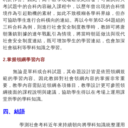
考試題中的合科內容融入課程中，以歷年曾出現的合科情
境作為引起動機的素材，如此不致模糊各學科界線，但亦
可協助學生進行合科橫向的連結。再以今年第
62-64
題組的
三科合科為例，則進行社會安全制度教學時，教師可將唐
朝藩鎮割據的連年戰亂引為情境，將當時朝廷做法與現代
社會安全制度連結，既可增加學生的學習連結，也會加深
社會福利等學科知識之學習。
2.
掌握領綱學習內容
無論是單科或合科試題，其命題設計皆是依照領綱規
範的學習內容。因此教師對社會領綱內容的掌握非常重
要，教學內容需貼近領綱各項條目，教學設計更可參照領
綱後面的課程說明與建議，協助學生得以在考場上運用課
堂所學的學科知識。
四、結語
學測社會考科近年來持續朝向將學科知識統整運用