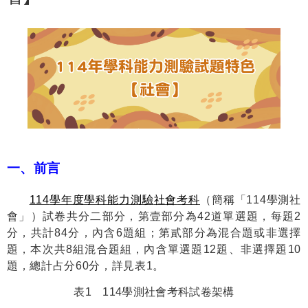
一、前言
114
學年度學科能力測驗
社會
考科
（簡稱「
114
學測社
會」）試卷共分二部分，第壹部分為
42
道單選題，每題
2
分，共計
84
分，內含
6
題組；第貳部分為混合題或非選擇
題，本次共
8
組混合題組，內含單選題
12
題、非選擇題
10
題，總計占分
60
分，詳見表
1
。
表
1
114
學測社會考科試卷架構