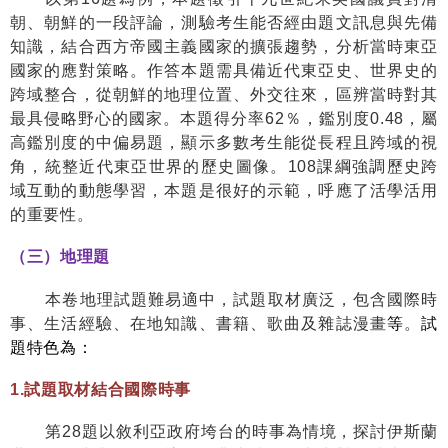
朝、朝鮮的一段評論，測驗考生能否經由題文訊息與先備
知識，結合西方帝國主義國家的擴張趨勢，分析當時東亞
國家的應對策略。作答本題需具備近代東亞史、世界史的
跨域整合，從朝鮮的地理位置、外交往來，區辨當時對其
最具侵略野心的國家。本題得分率
62
％，鑑別度
0.48
，屬
高鑑別度的中偏易題，顯示多數考生能從長程且跨域的視
角，統整近代東亞世界的歷史圖像。
108
課綱強調歷史跨
域互動的動態學習，本題是很好的示範，呼應了活學活用
的重要性。
（三）地理題
本卷地理試題難易適中，試題取材廣泛，包含國際時
事、生活經驗、在地知識、書籍、歌曲及雜誌漫畫
等
。
試
題特色為：
1.
試題取材結合國際時事
第
28
題以敘利亞政府垮台的時事為情境，探討伊斯蘭