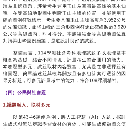
題為非選擇題，評量考生運用玉山為臺灣最高峰的基本知
識，在等高線地形圖中判斷玉山主峰的位置，並能使用正
確的圖例符號標示。考生要具備玉山主峰高度為
3,952
公尺
的先備知識，並將山峰的三角形圖例符號正確繪製於
3,920
公尺等高線圈內，即可得分。本題組結合等高線地圖位置
判讀與山峰圖例繪製，是道設計良好的試題。
整體而言，
114
學測社會考科地理試題多以地理基本
概念為基礎，結合不同情境，評量考生整合運用的能力。
本卷題型多元，試題取材內容豐富，尤其是在非選擇題有
繪圖題、簡單論述題與較為開放且有多組答案可選答的因
果分析題，可多元評量考生的能力，符合
108
課綱精神。
（四）公民與社會題
1.
議題融入、取材多元
以第
43-46
題組為例，將人工智慧（
AI
）入題，探討
生成式
AI
無法辨識學習素材的真偽，可能生成偏頗圖文使