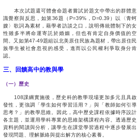
本次試題還可體會命題者嘗試於題文中帶出的群體意
識覺察與反思，如第
36
題（
P=39%
，
D=0.39
）以〈青蚵
嫂〉歌詞為素材，藉學者訪談之口，說明傳統體制下的女
性雖多半將命運寄託於婚姻，但也有肯定自身價值的空
間。又如第
47-49
題組以北美原住民族為題材，帶出原住民
族學生被社會忽視的感受，進而以公民權利爭取身分肯
認。
三、回饋高中的教與學
（一）歷史
108
課綱實施後，歷史科的教學現場更加多元且具啟
發性，更強調「學生如何學習活用？」與「教師如何引導
思考？」的教學思維。因此，高中歷史課程依據時序設計
各主題，並運用學科專業的思維架構課程內容。透過歷史
資料的閱讀與分析，讓學生在課堂學習過程中逐步發展出
發現問題、理解脈絡與提出解方的核心素養。