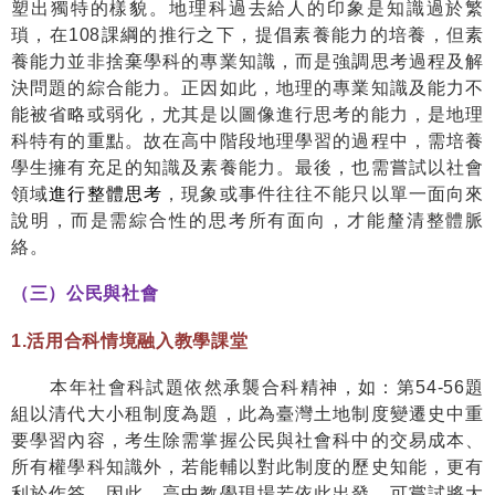
塑出獨特的樣貌。地理科過去給人的印象是知識過於繁
瑣，在
108
課綱的推行之下，提倡素養能力的培養，但素
養能力並非捨棄學科的專業知識，而是強調思考過程及解
決問題的綜合能力。正因如此，地理的專業知識及能力不
能被省略或弱化，尤其是以圖像進行思考的能力，是地理
科特有的重點。故在高中階段地理學習的過程中，需培養
學生擁有充足的知識及素養能力。最後，也需嘗試以社會
領域
進行整體思考
，現象或事件往往不能只以單一面向來
說明，而是需綜合性的思考所有面向，才能釐清整體脈
絡。
（三）公民與社會
1.
活用合科情境融入教學課堂
本年社會科試題依然承襲合科精神，如：第
54-56
題
組以清代大小租制度為題，此為臺灣土地制度變遷史中重
要學習內容，考生除需掌握公民與社會科中的交易成本、
所有權學科知識外，若能輔以對此制度的歷史知能，更有
利於作答。因此，高中教學現場若依此出發，可嘗試將大