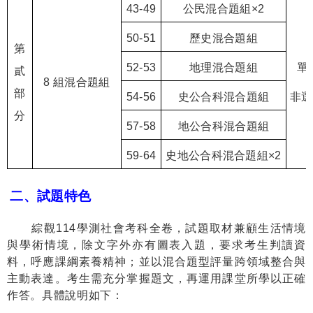
43-49
公民混合題組
×2
50-51
歷史混合題組
第
52-53
地理混合題組
單
貳
8
組混合題組
部
54-56
史公合科混合題組
非選
分
57-58
地公合科混合題組
59-64
史地公合科混合題組
×2
二、試題特色
綜觀
114
學測社會考科全卷，試題取材兼顧生活情境
與學術情境，除文字外亦有圖表入題，要求考生判讀資
料，呼應課綱素養精神；並以混合題型評量跨領域整合與
主動表達。考生需充分掌握題文，再運用課堂所學以正確
作答。具體說明如下：