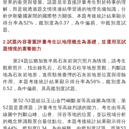
世界的衝突與發展。該題並非直接評量考生對於時事的理
解，而是能透過題文情境連結學習過的地理先備知識，分
析伊斯蘭國家間的國際勢力關係。本題考後統計結果顯示
得分率為
52%
，鑑別度為
0.37
，為中偏易、中鑑別度試
題。
2.
試題內容著重評量考生以地理概念為基礎，並運用至試
題情境的素養能力
第
24
題以猶加敦半島石灰岩洞穴照片為情境，請考生
觀察照片，找出鐘乳石、石筍及石柱等地形景觀，判斷該
地為石灰岩地形，進而類推臺灣的石灰岩地形位置與溶蝕
作用。本題考後統計結果顯示得分率為
58%
，鑑別度為
0.52
，為中偏易、具高鑑別度試題。
第
52-53
題組以玉山金門峒斷崖等高線圖為情境，第
52
題是選擇題，評量考生等高線判讀的能力。考生由等高
線圖中判斷山峰、山脊、河谷等地的位置，並以視域分析
的概念辨識觀景台最佳點位。本題考後統計結果顯示得分
率
44%
，鑑別度
0.34
，為中偏難、中鑑別度試題。而第
53