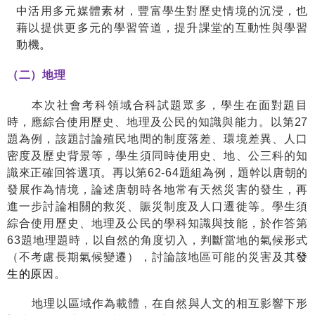
中
活用多元媒體素材，豐富
學生對歷史情境的沉浸，也
藉以
提供更多元的學習管道，提升課堂的互動性與學習
動機
。
（二）地理
本次社會考科領域合科試題眾多，學生在面對題目
時，應綜合使用歷史、地理及公民的知識與能力。以第
27
題為例，該題討論殖民地間的制度落差、環境差異、人口
密度及歷史背景等，學生須同時使用史、地、公三科的知
識來正確回答選項。再以第
62-64
題組為例，題幹以唐朝的
發展作為情境，論述唐朝時各地常有天然災害的發生，再
進一步討論相關的救災、賑災制度及人口遷徙等。學生須
綜合使用歷史、地理及公民的學科知識與技能，於作答第
63
題地理題時，以自然的角度切入，判斷當地的氣候形式
（不考慮長期氣候變遷），討論該地區可能的災害及其
發
生的原
因。
地理以區域作為載體，在自然與人文的相互影響下形