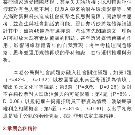
某些國家遭受國際歧視，甚至失去話語權；以
AI
輔助評估
假釋對有色人種不利；以及
AI
帶來的潛在環境影響等，皆
充滿對新興科技造成社會衝擊之反思與關懷，開啟學生思
考，並產生與社會對話的可能。題目亦巧妙將媒體識讀設
計其中，如第
46
題為非選擇題，考生需先閱讀題文，理解
AI
可能放大既有素材偏頗的問題，甚至透過媒體傳播的作
用，影響邊緣群體青年的自我實現；考生需梳理問題脈
絡，思考並運用媒體再現的學科知識，進行邏輯推理與分
析。
本卷公民與社會試題亦融入社會關注議題，如第
1
題
（
P=42%
，
D=0.32
）以校園開設東南亞母語課為情境，
帶出多元文化平等議題；第
3
題（
P=80%
，
D=0.26
）探討
不在籍投票對人民政治參與的可能影響；第
4
題（
P=8%
，
D=0.08
）以規範雇主揭露招聘員工薪資為情境，測驗民事
權利之相關概念；第
5
題（
P=81%
，
D=0.30
）以出手相救
還是袖手旁觀的兩難情境，探討罪刑法定主義精神。
2.
承襲合科精神