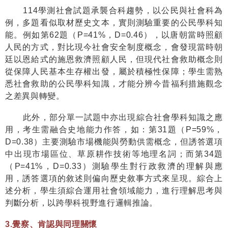
114
學測社會試題承襲合科趨勢，以公民與社會科為
例，多題看似取材歷史文本，實則測驗重要的公民學科知
能。例如第
62
題（
P=41%
，
D=0.46
），以唐朝當時照顧
人民的方式，對比現今社會安全制度概念，會發現當時朝
廷以恩給式的施恩救濟照顧人民，但現代社會救助概念則
從保障人民基本生存權出發，屬於積極性保障；學生需熟
悉社會救助的公民學科知識，才能分辨今昔福利措施觀念
之差異與轉變。
此外，部分單一試題中亦出現綜合社會學科知識之應
用，考生需融合史地能力作答，如：第
31
題（
P=59%
，
D=0.38
）主要測驗市場機能與勞動供需概念，但誘答選項
中出現市場區位、草原耕作技術等地理名詞；而第
34
題
（
P=41%
，
D=0.33
）測驗學生對行政救濟的理解與應
用，誘答選項的敘述則偏向歷史敘事方式來呈現。綜合上
述分析，學生須綜合運用社會領域能力，進行理解思考與
判斷分析，以跨學科視野進行邏輯推論。
3.
覺察、肯認與同理關懷