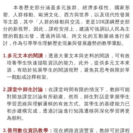
本卷歷史部分涵蓋多元族群、經濟多樣性、國家形
塑、人群移動、歐洲文化、西方與世界，以及現代性發展
等主題，其中「人群的移動與交流」更是
108
課綱歷史部
分的新視野。因此，課程安排上，建議可強調以人民為主
體的觀點出發，透過跨區域、跨文化的互動脈絡進行探
討，作為引導學生理解歷史現象與發展趨勢的教學重點。
1.
多元文本的閱讀：
透過大量文本與史料的閱讀，可有效
培養學生快速擷取資訊的能力。此外，提供多元文本來
源，有助於拓展學生的閱讀視野，避免其思考侷限於單
一觀點或詮釋框架。
2.
課堂中師生討論：
在課堂時間有限的情況下，教師可能
對開放課堂討論有所顧慮。然而，師生對話是掌握學生
學習思維與理解邏輯的有效方式。當學生的基礎能力已
初步建構完成，透過討論進行知識遷移與深化學習將更
為順利。
3.
善用數位資訊教學：
現在
網路資源豐富
，
教師可於
課程