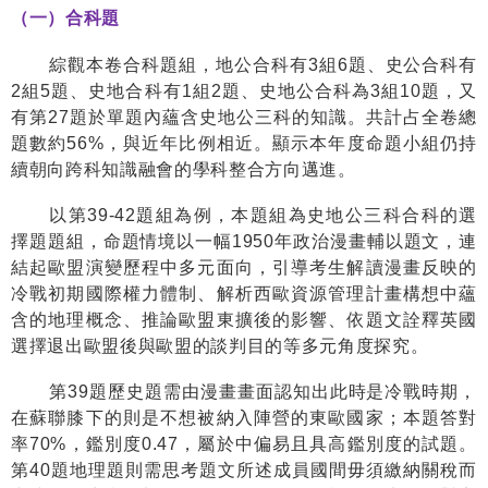
（一）合科題
綜觀本卷合科題組，地公合科有
3
組
6
題、史公合科有
2
組
5
題、史地合科有
1
組
2
題、史地公合科為
3
組
10
題，又
有第
27
題於單題內蘊含史地公三科的知識。共計占全卷總
題數約
56%
，與近年比例相近。顯示本年度命題小組仍持
續朝向跨科知識融會的學科整合方向邁進。
以第
39-42
題組為例，本題組為史地公三科合科的選
擇題題組，命題情境以一幅
1950
年政治漫畫輔以題文，連
結起歐盟演變歷程中多元面向，引導考生解讀漫畫反映的
冷戰初期國際權力體制、解析西歐資源管理計畫構想中蘊
含的地理概念、推論歐盟東擴後的影響、依題文詮釋英國
選擇退出歐盟後與歐盟的談判目的等多元角度探究。
第
39
題歷史題需由漫畫畫面認知出此時是冷戰時期，
在蘇聯膝下的則是不想被納入陣營的東歐國家；本題答對
率
70%
，鑑別度
0.47
，屬於中偏易且具高鑑別度的試題。
第
40
題地理題則需思考題文所述成員國間毋須繳納關稅而