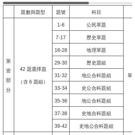
題數與題型
題號
科目
1-6
公民單題
7-17
歷史單題
18-28
地理單題
第
29-30
歷史題組
42
題選擇題
壹
31-32
地公合科題組
單
部
（含
6
題組）
33-34
史公合科題組
分
35-36
地公合科題組
37-38
史地合科題組
39-42
史地公合科題組