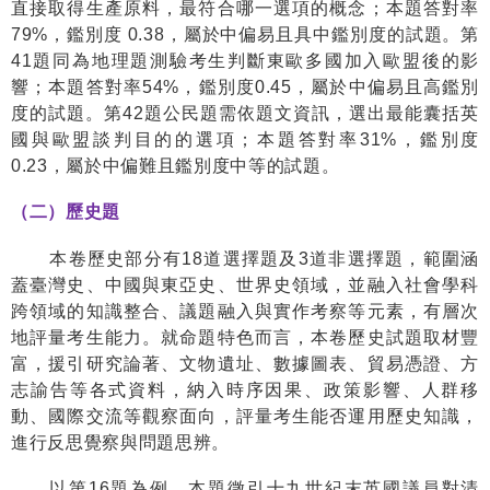
直接取得生產原料，最符合哪一選項的概念；本題答對率
79%
，鑑別度
0.38
，屬於中偏易且具中鑑別度的試題。第
41
題同為地理題測驗考生判斷東歐多國加入歐盟後的影
響；本題答對率
54%
，鑑別度
0.45
，屬於中偏易且高鑑別
度的試題。第
42
題公民題需依題文資訊，選出最能囊括英
國與歐盟談判目的的選項；本題答對率
31%
，鑑別度
0.23
，屬於中偏難且鑑別度中等的試題。
（二）歷史題
本卷歷史部分有
18
道選擇題及
3
道非選擇題，範圍涵
蓋臺灣史、中國與東亞史、世界史領域，並融入社會學科
跨領域的知識整合、議題融入與實作考察等元素，有層次
地評量考生能力。就命題特色而言，本卷歷史試題取材豐
富，援引研究論著、文物遺址、數據圖表、貿易憑證、方
志諭告等各式資料，納入時序因果、政策影響、人群移
動、國際交流等觀察面向，評量考生能否運用歷史知識，
進行反思覺察與問題思辨。
以第
16
題為例，本題徵引十九世紀末英國議員對清