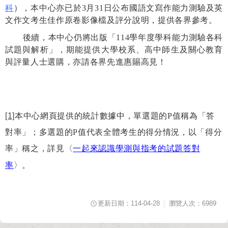
科
），本中心亦已於
3
月
31
日公布國語文寫作能力測驗及英
文作文考生佳作原卷影像檔及評分說明，提供各界參考。
後續，本中心仍將出版「
114
學年度學科能力測驗各科
試題與解析」，期能提供大學校系、高中師生及關心教育
與評量人士選購，亦請各界先進惠賜高見！
[1]
本中心網頁提供的統計數據中，單選題的
P
值稱為「答
對率」；多選題的
P
值代表全體考生的得分情況，以「得分
率」稱之，詳見〈
一起來認識學測與指考的試題答對
率
〉。
更新日期：114-04-28
瀏覽人次：6989