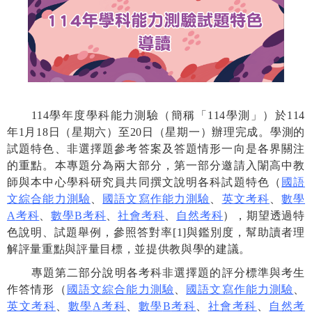
114
學年度學科能力測驗（簡稱「
114
學測」）於
114
年
1
月
18
日（星期六）至
20
日（星期一）辦理完成。學測的
試題特色、非選擇題參考答案及答題情形一向是各界關注
的重點。本專題分為兩大部分，第一部分邀請入闈高中教
師與本中心學科研究員共同撰文說明各科試題特色（
國語
文綜合能力測驗
、
國語文寫作能力測驗
、
英文考科
、
數學
A
考科
、
數學
B
考科
、
社會考科
、
自然考科
），期望透過特
色說明、試題舉例，參照答對率
[1]
與鑑別度，幫助讀者理
解評量重點與評量目標，並提供教與學的建議。
專題第二部分說明各考科非選擇題的評分標準與考生
作答情形（
國語文綜合能力測驗
、
國語文寫作能力測驗
、
英文考科
、
數學
A
考科
、
數學
B
考科
、
社會考科
、
自然考