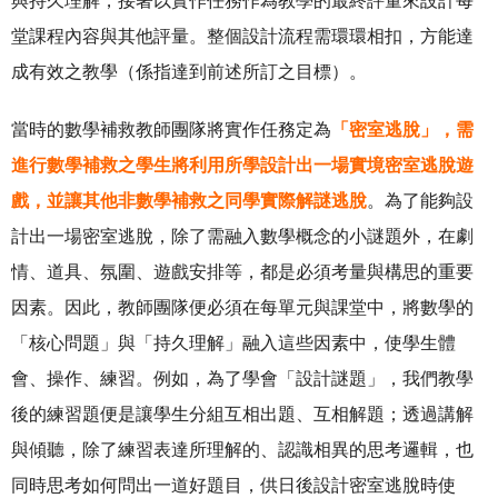
與持久理解，接著以實作任務作為教學的最終評量來設計每
堂課程內容與其他評量。整個設計流程需環環相扣，方能達
成有效之教學（係指達到前述所訂之目標）。
當時的數學補救教師團隊將實作任務定為
「密室逃脫」，需
進行數學補救之學生將利用所學設計出一場實境密室逃脫遊
戲，並讓其他非數學補救之同學實際解謎逃脫
。為了能夠設
計出一場密室逃脫，除了需融入數學概念的小謎題外，在劇
情、道具、氛圍、遊戲安排等，都是必須考量與構思的重要
因素。因此，教師團隊便必須在每單元與課堂中，將數學的
「核心問題」與「持久理解」融入這些因素中，使學生體
會、操作、練習。例如，為了學會「設計謎題」，我們教學
後的練習題便是讓學生分組互相出題、互相解題；透過講解
與傾聽，除了練習表達所理解的、認識相異的思考邏輯，也
同時思考如何問出一道好題目，供日後設計密室逃脫時使