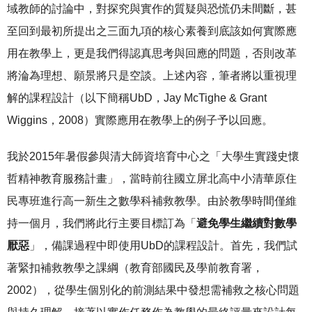
域教師的討論中，對探究與實作的質疑與恐慌仍未間斷，甚
至回到最初所提出之三面九項的核心素養到底該如何實際應
用在教學上，更是我們得認真思考與回應的問題，否則改革
將淪為理想、願景將只是空談。上述內容，筆者將以重視理
解的課程設計（以下簡稱UbD，Jay McTighe & Grant
Wiggins，2008）實際應用在教學上的例子予以回應。
我於2015年暑假參與清大師資培育中心之「大學生實踐史懷
哲精神教育服務計畫」，當時前往國立屏北高中小清華原住
民專班進行高一新生之數學科補救教學。由於教學時間僅維
持一個月，我們將此行主要目標訂為「
避免學生繼續對數學
厭惡
」，備課過程中即使用UbD的課程設計。首先，我們試
著緊扣補救教學之課綱（教育部國民及學前教育署，
2002），從學生個別化的前測結果中發想需補救之核心問題