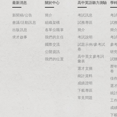
最新消息
關於中心
高中英語聽力測驗
學
新聞稿/公告
簡介
考試訊息
考
會議/活動訊息
組織架構
試務專區
試
出版訊息
各單位職掌
簡介
簡
求才啟事
我們的主任
考試說明
考
國際交流
試題示例/參考試
參
卷
公開資訊
研
高中英文參考詞
我們的位置
試
彙表
歷
選才文摘
卷
統計資料
佳
成績證明
選
下載專區
統
常見問題
工
成
下