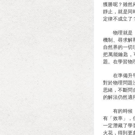
獲勝呢？雖然
靜止，就是同
定律不成立了
物理就是
機制、尋求解
自然界的一切
把萬能鑰匙，
題。在學習物
在準備升
對於物理問題
思緒，不斷問
的解法仍然適
有的時候
有「效率」，
一定潛藏了學
火花，得到更