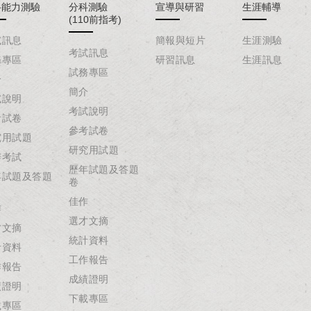
科能力測驗
分科測驗
宣導與研習
生涯輔導
(110前指考)
試訊息
簡報與短片
生涯測驗
考試訊息
務專區
研習訊息
生涯訊息
試務專區
介
簡介
試說明
考試說明
考試卷
參考試卷
究用試題
研究用試題
辦考試
歷年試題及答題
年試題及答題
卷
佳作
作
選才文摘
才文摘
統計資料
計資料
工作報告
作報告
成績證明
績證明
下載專區
載專區