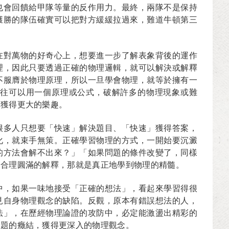
也會回饋給甲隊等量的反作用力。最終，兩隊不是保持
獲勝的隊伍確實可以把對方緩緩拉過來，難道牛頓第三
在對萬物的好奇心上，想要進一步了解表象背後的運作
理，因此只要透過正確的物理邏輯，就可以解決或解釋
不服膺於物理原理，所以一旦學會物理，就等於擁有一
往可以用一個原理或公式，破解許多的物理現象或難
目獲得更大的樂趣。
很多人只想要「快速」解決題目、「快速」獲得答案，
化，就束手無策。正確學習物理的方式，一開始要沉澱
的方法會解不出來？」「如果問題的條件改變了，同樣
出合理圓滿的解釋，那就是真正地學到物理的精髓。
中，如果一味地接受「正確的想法」，看起來學習得很
見自身物理觀念的缺陷。反觀，原本有錯誤想法的人，
法」，在歷經物理論證的攻防中，必定能激盪出精彩的
問題的癥結，獲得更深入的物理觀念。