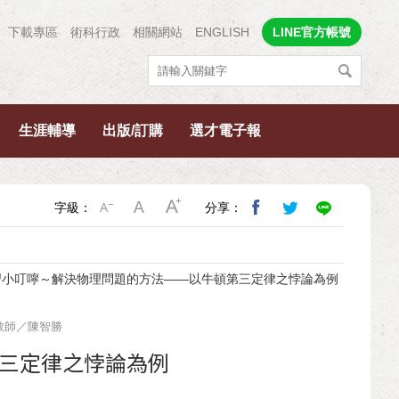
下載專區
術科行政
相關網站
ENGLISH
LINE官方帳號
生涯輔導
出版/訂購
選才電子報
字級：
分享：
習小叮嚀～解決物理問題的方法——以牛頓第三定律之悖論為例
教師／陳智勝
三定律之悖論為例