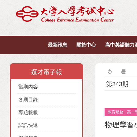
最新訊息
關於中心
高中英語聽力
選才電子報
第343期
當期內容
各期目錄
專題報報
教育服務
高一
物理學習
試訊快遞