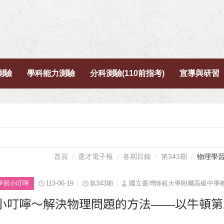
測驗
學科能力測驗
分科測驗(110前指考)
宣導與研習
首頁
選才電子報
各期目錄
第343期
物理學
學習小叮嚀
113-06-19
第343期
國立臺灣師範大學附屬高級中學
小叮嚀～解決物理問題的方法——以牛頓第