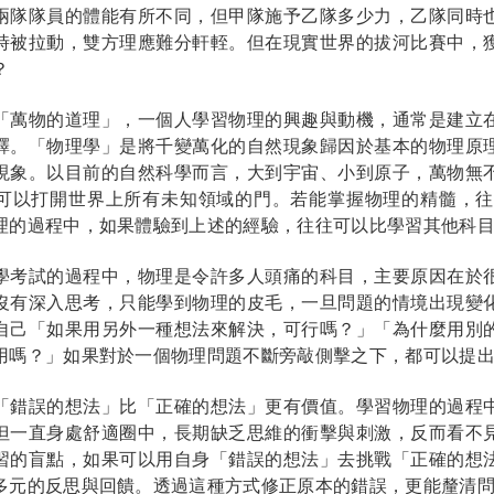
兩隊隊員的體能有所不同，但甲隊施予乙隊多少力，乙隊同時
時被拉動，雙方理應難分軒輊。但在現實世界的拔河比賽中，
？
「萬物的道理」，一個人學習物理的興趣與動機，通常是建立
釋。「物理學」是將千變萬化的自然現象歸因於基本的物理原
現象。以目前的自然科學而言，大到宇宙、小到原子，萬物無
可以打開世界上所有未知領域的門。若能掌握物理的精髓，往
理的過程中，如果體驗到上述的經驗，往往可以比學習其他科
學考試的過程中，物理是令許多人頭痛的科目，主要原因在於
沒有深入思考，只能學到物理的皮毛，一旦問題的情境出現變
自己「如果用另外一種想法來解決，可行嗎？」「為什麼用別
用嗎？」如果對於一個物理問題不斷旁敲側擊之下，都可以提
「錯誤的想法」比「正確的想法」更有價值。學習物理的過程
但一直身處舒適圈中，長期缺乏思維的衝擊與刺激，反而看不
習的盲點，如果可以用自身「錯誤的想法」去挑戰「正確的想
多元的反思與回饋。透過這種方式修正原本的錯誤，更能釐清