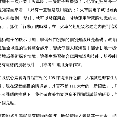
甘地有一次正要上火車時，一隻鞋子被擠掉了，他立刻把另外一
從知識面來看：
1.
只有一隻鞋是沒用處的；
2.
火車開走了就很難
他人能撿到一雙鞋，就可以發揮用處。甘地運用智慧將知識結合
解」，抓住「行動」的時機，在上火車的短短幾秒鐘之內做到這
地扔鞋子的啟示可知，學習分門別類的個別知識只是基礎，教育
通過全域性的理解整合起來，變成每個人腦海當中能像甘地一樣
情境或學術探究情境，讓學生學習整合應用知識和技能，培養能
應有這樣的測驗設計，引導考生運用所學作答。
在以核心素養為課程主軸的
108
課綱推行之前，大考試題即有生
說，現在深受矚目的情境題，其實不是
111
大考的「新招數」，
108
課綱的推動下，我們確實著力於更多不同類型試題的研發，
一個亮點。
試題顧名思義就是有情境的鋪陳，既然情境入題是其一元素，那