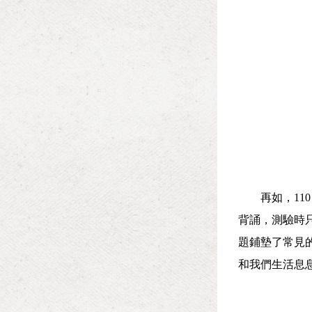
再如，
11
背誦，測驗時
題鋪墊了常見
和我們生活息