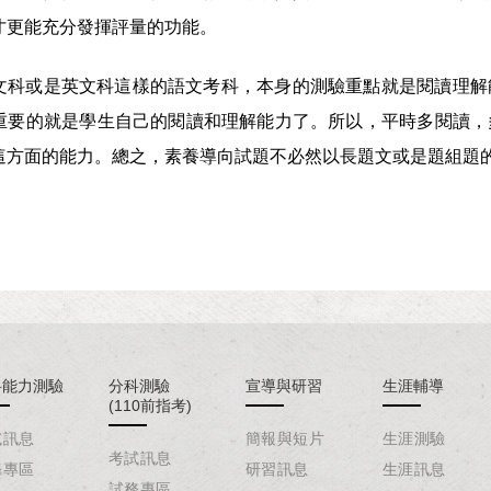
才更能充分發揮評量的功能。
文科或是英文科這樣的語文考科，本身的測驗重點就是閱讀理解
重要的就是學生自己的閱讀和理解能力了。所以，平時多閱讀，
這方面的能力。總之，素養導向試題不必然以長題文或是題組題
科能力測驗
分科測驗
宣導與研習
生涯輔導
(110前指考)
試訊息
簡報與短片
生涯測驗
考試訊息
務專區
研習訊息
生涯訊息
試務專區