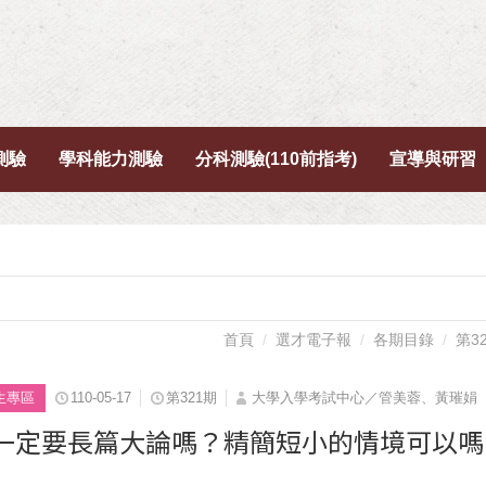
測驗
學科能力測驗
分科測驗(110前指考)
宣導與研習
首頁
選才電子報
各期目錄
第3
生專區
110-05-17
第321期
大學入學考試中心／管美蓉、黃璀娟
一定要長篇大論嗎？精簡短小的情境可以嗎