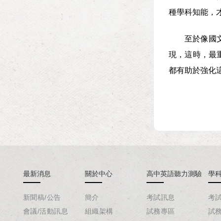
種學科知能，
至於像國
現，這時，最
都有助於強化
最新消息
關於中心
高中英語聽力測驗
學
新聞稿/公告
簡介
考試訊息
考
會議/活動訊息
組織架構
試務專區
試