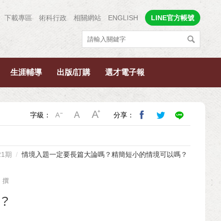
下載專區
術科行政
相關網站
ENGLISH
LINE官方帳號
生涯輔導
出版/訂購
選才電子報
字級：
分享：
21期
情境入題一定要長篇大論嗎？精簡短小的情境可以嗎？
 撰
？