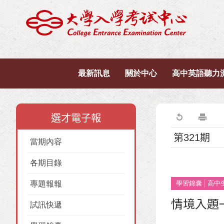
最新訊息
關於中心
高中英語聽力
選才電子報
第321期
當期內容
各期目錄
專題報報
學習錦囊
高中
情境入題
試訊快遞