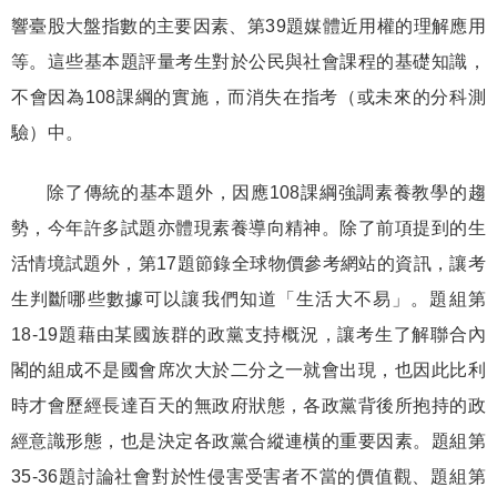
響臺股大盤指數的主要因素、第
39
題媒體近用權的理解應用
等。這些基本題評量考生對於公民與社會課程的基礎知識，
不會因為
108
課綱的實施，而消失在指考（或未來的分科測
驗）中。
除了傳統的基本題外，因應
108
課綱強調素養教學的趨
勢，今年許多試題亦體現素養導向精神。除了前項提到的生
活情境試題外，第
17
題節錄全球物價參考網站的資訊，讓考
生判斷哪些數據可以讓我們知道「生活大不易」。題組第
18-19
題藉由某國族群的政黨支持概況，讓考生了解聯合內
閣的組成不是國會席次大於二分之一就會出現，也因此比利
時才會歷經長達百天的無政府狀態，各政黨背後所抱持的政
經意識形態，也是決定各政黨合縱連橫的重要因素。題組第
35-36
題討論社會對於性侵害受害者不當的價值觀、題組第