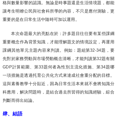
格與數量影響的認識。無論是時事題還是生活情境題，都能
讓考生明瞭公民與社會科所學的內容，不只是應付測驗，更
重要的是在日常生活中隨時可加以運用。
本次命題最大的亮點在於：許多題目往往要有某些課綱
重要概念作為背景知識，才能理解題文的情境設定，再運用
課綱其他單元主題內容來判讀。例如：題組第
32-34
題，要
先對於家務勞動與市場勞動概念清晰，才能判讀第
32
題有關
GDP
計算範圍、第
33
題何者為性別主流化措施、第
34
題哪
一項措施是透過托育公共化方式來達成社會重分配的目標。
這與素養教學十分貼近，因為日常生活本來就不會將知識分
科應用，解決問題時，是結合過去所習得的知識經驗，綜合
判斷而得出結論。
肆、結語