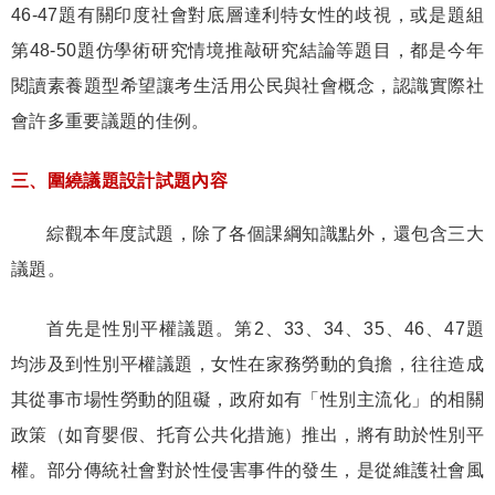
46-47
題有關印度社會對底層達利特女性的歧視，或是題組
第
48-50
題仿學術研究情境推敲研究結論等題目，都是今年
閱讀素養題型希望讓考生活用公民與社會概念，認識實際社
會許多重要議題的佳例。
三、圍繞議題設計試題內容
綜觀本年度試題，除了各個課綱知識點外，還包含三大
議題。
首先是性別平權議題。第
2
、
33
、
34
、
35
、
46
、
47
題
均涉及到性別平權議題，女性在家務勞動的負擔，往往造成
其從事市場性勞動的阻礙，政府如有「性別主流化」的相關
政策（如育嬰假、托育公共化措施）推出，將有助於性別平
權。部分傳統社會對於性侵害事件的發生，是從維護社會風