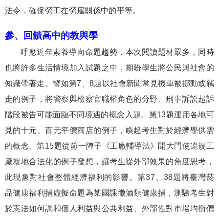
法令，確保勞工在勞雇關係中的平等。
參、回饋高中的教與學
呼應近年素養導向命題趨勢，本次閱讀題材眾多，同時
也將許多生活情境加入試題之中，期盼學生將公民與社會的
知識帶著走。譬如第
7
、
8
題以社會新聞常見機車被挪動或竊
走的例子，將警察與檢察官職權角色的分野、刑事訴訟起訴
階段被告可能面臨不同境遇的概念入題。第
13
題運用各地可
見的十元、百元平價商店的例子，喚起考生對於經濟學供需
的概念。第
15
題從前一陣子《工廠輔導法》開大門使違規工
廠就地合法化的例子發想，讓考生從外部效果的角度思考，
此現象對社會整體經濟福利的影響。第
37
、
38
題將臺灣菸
品健康福利捐虛擬命題為某國課徵酒類健康捐，測驗考生對
於憲法如何調和個人利益與公共利益、外部性對市場均衡價