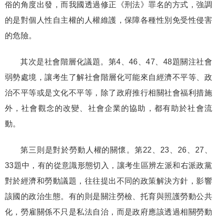
俗的角度出發，而我國透過修正《刑法》罪名的方式，強調
的是對個人性自主權的人權維護，保障各種性別免受性侵害
的危險。
其次是社會階層化議題。第
4
、
46
、
47
、
48
題關注社會
弱勢處境，讓考生了解社會階層化可能來自經濟不平等、政
治不平等或是文化不平等，除了政府推行相關社會福利措施
外，社會觀念的改變、社會企業的協助，都有助於社會流
動。
第三則是對於勞動人權的關懷。第
22
、
23
、
26
、
27
、
33
題中，有的從意識形態切入，讓考生區辨左派和右派政黨
對於經濟和勞動議題，往往提出不同的政策解決方針，影響
該國的政治生態。有的則是關注勞檢、托育與照護勞動公共
化，勞雇關係不只是私法自治，而是政府應該透過相關勞動