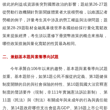
彼此的利益或資源衝突對國際政治的影響；題組第
26-27
題
從勞動行政機關針對新聞媒體業者大規模勞檢，以維護記者
勞權的例子，評量考生其中涉及的勞工權益與法律問題；題
組第
28-29
題取材金融風暴後世界各國紛紛採行量化寬鬆政
策來提振經濟，考生須以選修下冊貨幣政策的概念來推敲，
哪些政策措施與量化寬鬆的性質最為相同。
二、兼顧基本題與素養導向試題
今年承襲自
106
年以來的趨勢，基本題與素養導向試題
並重。基本題部分，如第
1
題公民不服從的定義、第
3
題健保
制度開辦的目的與社會保險的特性、第
10
題我國大法官釋憲
制度的聲請要件（現制，非
111
年實施憲法訴訟新制）、第
11
題《民法》與《刑法》有關成年與未成年的行為與責任能
力、第
14
題政府哪些支出會提高
GDP
、第
16
題上市公司影