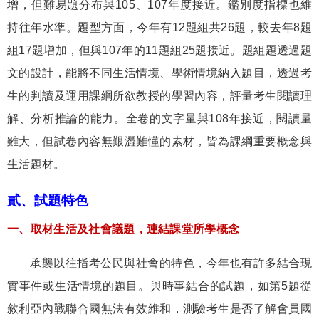
增，但難易題分布與
105
、
107
年度接近。鑑別度指標也維
持往年水準。題型方面，今年有
12
題組共
26
題，較去年
8
題
組
17
題增加，但與
107
年的
11
題組
25
題接近。題組題透過題
文的設計，能將不同生活情境、學術情境納入題目，透過考
生的判讀及運用課綱所欲教授的學習內容，評量考生閱讀理
解、分析推論的能力。全卷的文字量與
108
年接近，閱讀量
雖大，但試卷內容無艱澀難懂的素材，皆為課綱重要概念與
生活題材。
貳、試題特色
一、取材生活及社會議題，連結課堂所學概念
承襲以往指考公民與社會的特色，今年也有許多結合現
實事件或生活情境的題目。與時事結合的試題，如第
5
題從
敘利亞內戰聯合國無法有效維和，測驗考生是否了解會員國