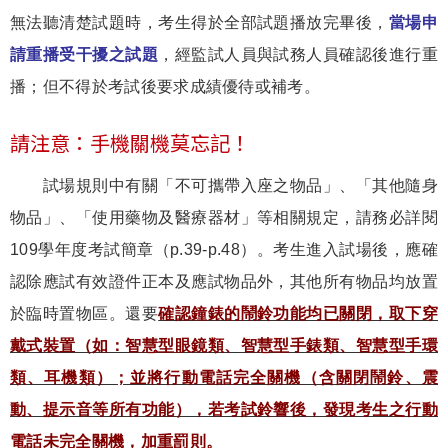
無法聽清楚試題時，考生得於全部試題播放完畢後，
當場申
請重播受干擾之試題
，經監試人員與試務人員確認後進行重
播；但不得於考試後要求成績優待或補考。
請注意：手機關機莫忘記！
試場規則中有關「不可攜帶入座之物品」、「其他隨身
物品」、「使用藥物及醫療器材」等相關規定，請務必詳閱
109學年度考試簡章（p.39-p.48）。考生進入試場後，應確
認除應試有效證件正本及應試物品外，其他所有物品均放置
於臨時置物區。還要
確認鐘錶的鬧鈴功能均已關閉，取下穿
戴式裝置（如：智慧型眼鏡類、智慧型手錶類、智慧型手環
類、耳機類）；並將行動電話完全關機（含關閉鬧鈴、震
動、提示音等所有功能），若考試鈴響後，發現考生之行動
電話未完全關機，加重罰則。