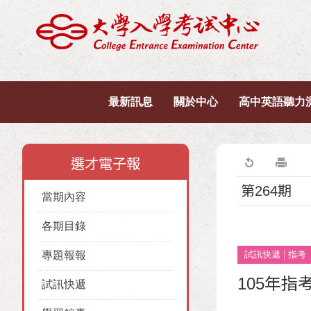
最新訊息
關於中心
高中英語聽力
選才電子報
第264期
當期內容
各期目錄
專題報報
試訊快遞
指考
105年
試訊快遞