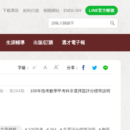
下載專區
術科行政
相關網站
ENGLISH
LINE官方帳號
生涯輔導
出版/訂購
選才電子報
字級：
分享：
錄
第264期
105年指考數學甲考科非選擇題評分標準說明
文章標籤
105指考
264
非選評分標準說明
數甲