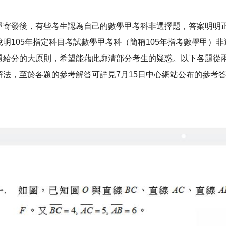
單寄發後，有些考生認為自己的數學甲考科非選擇題，答案明明
說明105年指定科目考試數學甲考科（簡稱105年指考數學甲）
題給分的大原則，希望能藉此廓清部分考生的疑惑。以下各題從
解法，至於各題的參考解答可詳見7月15日中心網站公布的參考