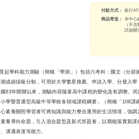
付款方式
銀行A
商品寄送
本中心
（不含
詳細辦
度起學科能力測驗（簡稱「學測」）包括六考科：國文（分節施
學測成績採級分制，可用於大學繁星推薦、申請入學、分發入學
3年開辦以來，測驗內容隨著高中課程的變化迭有調整。民國1
小學暨普通型高級中等學校各領域課程綱要」（簡稱「108課
核心素養關照學習者可將知識與能力整合運用於生活情境，強調
進素養導向命題，引入混合題型及新式答題卷，以期能落實新課
用、溝通表達等能力。