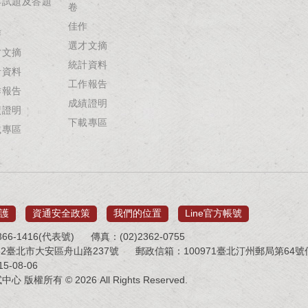
年試題及答題
卷
佳作
作
選才文摘
才文摘
統計資料
計資料
工作報告
作報告
成績證明
績證明
下載專區
載專區
護
資通安全政策
我們的位置
Line官方帳號
66-1416(代表號)
傳真：(02)2362-0755
32臺北市大安區舟山路237號
郵政信箱：100971臺北汀州郵局第64號信箱 
-08-06
版權所有 © 2026 All Rights Reserved.