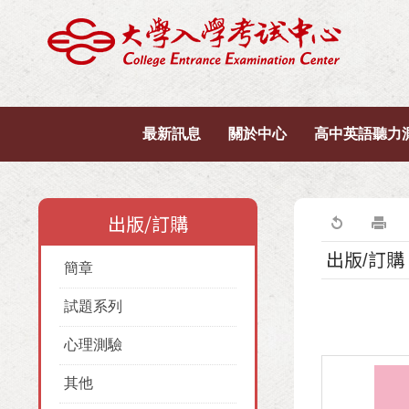
最新訊息
關於中心
高中英語聽力
出版/訂購
出版/訂購
簡章
試題系列
心理測驗
其他