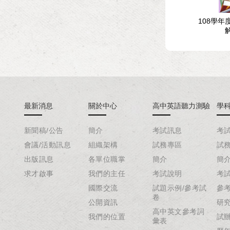
年度指定科目考試試題與
108學年度指定科目考試試題與
108學
解析-地理考科
解析-生物考科
最新消息
關於中心
高中英語聽力測驗
學
新聞稿/公告
簡介
考試訊息
考
會議/活動訊息
組織架構
試務專區
試
出版訊息
各單位職掌
簡介
簡
求才啟事
我們的主任
考試說明
考
國際交流
試題示例/參考試
參
卷
公開資訊
研
高中英文參考詞
我們的位置
試
彙表