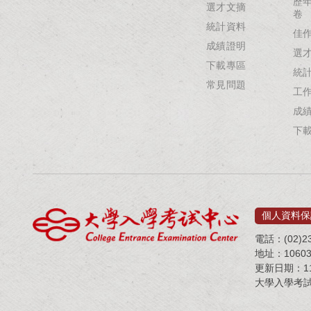
歷
選才文摘
卷
統計資料
佳
成績證明
選
下載專區
統
常見問題
工
成
下
個人資料保
電話：(02)23
地址：1060
更新日期：115
大學入學考試中心 