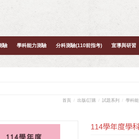
測驗
學科能力測驗
分科測驗(110前指考)
宣導與研習
首頁
出版/訂購
試題系列
學科能
114學年度學