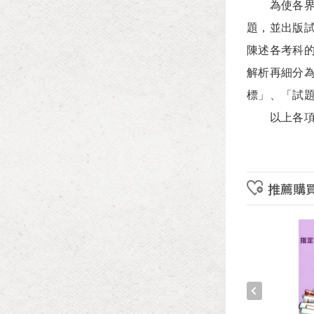
為使各界深
題，並出版試
陳述各考科
解析再細分
標」、「試
以上各項資
推薦購