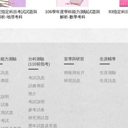
年度指定科目考試試題與
106學年度學科能力測驗試題與
93指定科
解析-地理考科
解析-數學考科
科能力測驗
分科測驗
宣導與研習
生涯輔導
(110前指考)
試訊息
簡報與短片
生涯測驗
考試訊息
務專區
研習訊息
生涯訊息
試務專區
介
簡介
試說明
考試說明
考試卷
參考試卷
究用試題
研究用試題
辦考試
歷年試題及答題