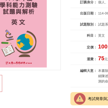
訂購身分
個人
出版日期
114-0
試題類別
試題系
科目
英文
100
定價
75
運費
元
編輯大意
本書
細陳
測的
考試簡章與