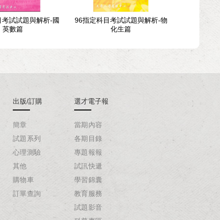
目考試試題與解析-國
96指定科目考試試題與解析-物
109學年度
英數篇
化生篇
解析
出版/訂購
選才電子報
簡章
當期內容
試題系列
各期目錄
心理測驗
專題報報
其他
試訊快遞
購物車
學習錦囊
訂單查詢
教育服務
試題影音